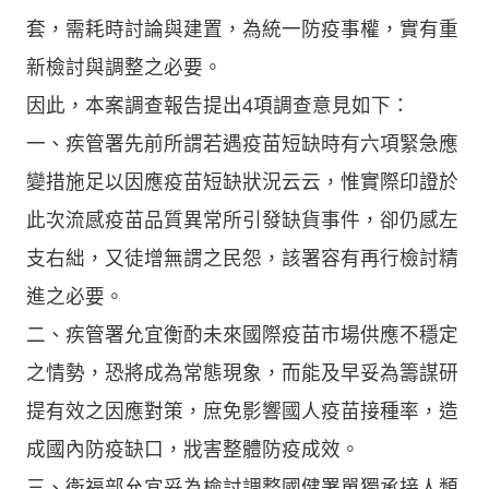
套，需耗時討論與建置，為統一防疫事權，實有重
新檢討與調整之必要。
因此，本案調查報告提出4項調查意見如下：
一、疾管署先前所謂若遇疫苗短缺時有六項緊急應
變措施足以因應疫苗短缺狀況云云，惟實際印證於
此次流感疫苗品質異常所引發缺貨事件，卻仍感左
支右絀，又徒增無謂之民怨，該署容有再行檢討精
進之必要。
二、疾管署允宜衡酌未來國際疫苗市場供應不穩定
之情勢，恐將成為常態現象，而能及早妥為籌謀研
提有效之因應對策，庶免影響國人疫苗接種率，造
成國內防疫缺口，戕害整體防疫成效。
三、衛福部允宜妥為檢討調整國健署單獨承接人類