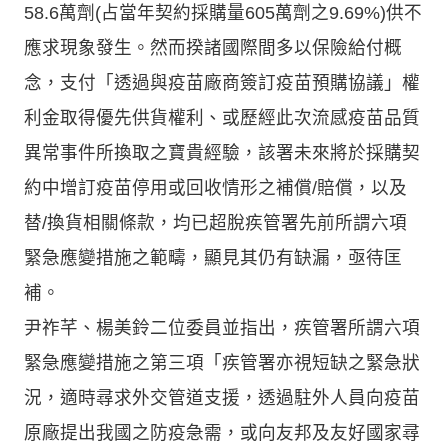
58.6萬劑(占當年契約採購量605萬劑之9.69%)供不
應求現象發生。然而揆諸國際間多以保險給付概
念，支付「透過與疫苗廠商簽訂疫苗預購協議」權
利金取得優先供貨權利、或歷經此次流感疫苗品質
異常事件所換取之寶貴經驗，該署未來將於採購契
約中增訂疫苗停用或回收情形之補償/賠償，以及
替/換貨相關條款，均已超脫疾管署先前所謂六項
緊急應變措施之範疇，顯見其仍有缺漏，亟待匡
補。
尹祚芊、楊美鈴二位委員並指出，疾管署所謂六項
緊急應變措施之第三項「疾管署亦視短缺之緊急狀
況，適時尋求外交管道支援，透過駐外人員向疫苗
原廠提出我國之防疫急需，或向友邦及友好國家尋