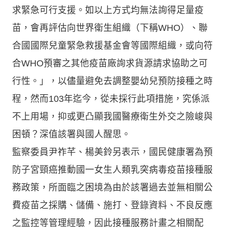
求緊急可行支援。如以上方式均無法詢得足量疫
苗，會再評估向世界衛生組織（下稱WHO）、聯
合國國際兒童緊急救援基金會等國際組織，或向符
合WHO預審之其他疫苗廠詢求貨源請求協助之可
行性。」，以儘量避免去調整嬰幼兒預防接種之時
程，然而103年迄今，從未採行此項措施，究係派
不上用場，抑或更凸顯我國醫療衛生外交之險峻與
困頓？深值該署與國人醒思。
監察委員尹祚芊、楊美鈴另表示，國民健康署為預
防子宮頸癌推動國一女生人類乳突病毒疫苗接種服
務政策，所面臨之困境為由於該署過去並無相關公
費疫苗之採購、儲備、施打、登錄資料、不良反應
之監控等管理經驗，因此接種服務計畫之相關配