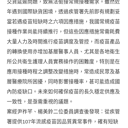
交貨延遲問題，致無法銜接常規接種需求。雖然近
年遇到國際缺貨困境，透過疾管署先前即有規劃妥
當若遇疫苗短缺時之六項因應措施，我國常規疫苗
接種作業尚能持續推行，但這些因應措施常需耗費
大量人力及時間進行疫苗調度及管控，而疫苗產品
的轉換使用亦增加基層醫事人員、尤其是各地衛生
所公共衛生護理人員實務操作的困難度，特別是在
應用接種時程之調整改變措施時，常造成民眾及基
層醫療院所困擾，同時影響接種率，甚可能造成國
內防疫缺口。未來如何確保疫苗的長久穩定供應及
一致性，是亟需重視的議題。
案經尹祚芊、楊美鈴二位委員調查後發現：從疾管
署提供107年流感疫苗因品質異常事件，確有短缺