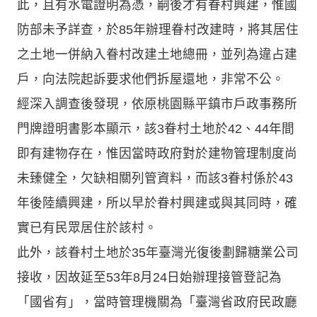
此，且有水電證明為憑，嗣後才有眷村興建，惟國
防部未予詳查，於85年辦理眷村改建時，將其居住
之土地一併納入眷村改建土地總冊，並列為違占建
戶，向法院起訴要求他們拆屋還地，非常不公。
經深入調查後發現，依原桃園縣平鎮市戶政事務所
門牌證明書影本顯示，該3眷村土地於42、44年間
即有建物存在，惟因當時政府對於建物管理制度尚
未臻健全，欠缺相關列管資料，而該3眷村係於43
年後陸續興建，所以早於眷村興建或與其同時，確
實已有民眾居住於該村。
此外，該眷村土地於35年臺灣光復後劃歸糖業公司
接收，因故延至53年8月24日始辦理接管登記為
「國省有」，當時管理機關為「臺灣省政府民政廳