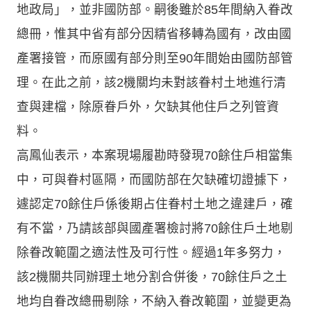
地政局」，並非國防部。嗣後雖於85年間納入眷改
總冊，惟其中省有部分因精省移轉為國有，改由國
產署接管，而原國有部分則至90年間始由國防部管
理。在此之前，該2機關均未對該眷村土地進行清
查與建檔，除原眷戶外，欠缺其他住戶之列管資
料。
高鳳仙表示，本案現場履勘時發現70餘住戶相當集
中，可與眷村區隔，而國防部在欠缺確切證據下，
遽認定70餘住戶係後期占住眷村土地之違建戶，確
有不當，乃請該部與國產署檢討將70餘住戶土地剔
除眷改範圍之適法性及可行性。經過1年多努力，
該2機關共同辦理土地分割合併後，70餘住戶之土
地均自眷改總冊剔除，不納入眷改範圍，並變更為