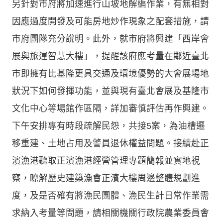
另針對市府將加速進行山坡地解編作業，有無相對
因應過度開發及可能房地炒作現象之配套措施，請
市府團隊充分說明。此外，就市府將興建「西岸會
展與旅運智慧大樓」，提醒該府應考量在鄰近臺北
市即擁有比基隆更具交通及環境優勢的大會展場地
狀況下如何發揮功能，並與現有臺北會展及基隆市
文化中心等場館作區隔，詳加審慎評估再作興建。
下午安排專有時段疏解民怨，共接5案，為油槽遷
移重建、土地占用及警員退休權益問題。接續赴正
濱漁港聽取正濱漁港經營管理專題簡報並實地視
察，瞭解歷史建築漁會正濱大樓周邊整體規劃進
度，及是否確有將漁民團體、漁民生計日常作業需
求納入考量等問題，請相關機關行政院農業委員會