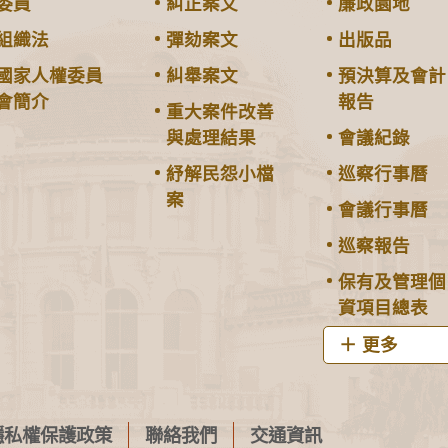
委員
糾正案文
廉政園地
組織法
彈劾案文
出版品
國家人權委員
糾舉案文
預決算及會計
會簡介
報告
重大案件改善
與處理結果
會議紀錄
紓解民怨小檔
巡察行事曆
案
會議行事曆
巡察報告
保有及管理個
資項目總表
更多
隱私權保護政策
聯絡我們
交通資訊