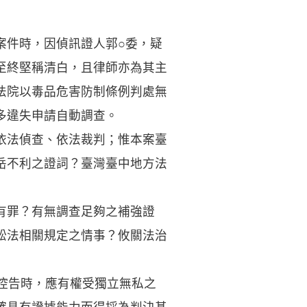
案件時，因偵訊證人郭○委，疑
至終堅稱清白，且律師亦為其主
法院以毒品危害防制條例判處無
多違失申請自動調查。
依法偵查、依法裁判；惟本案臺
岳不利之證詞？臺灣臺中地方法
有罪？有無調查足夠之補強證
訟法相關規定之情事？攸關法治
控告時，應有權受獨立無私之