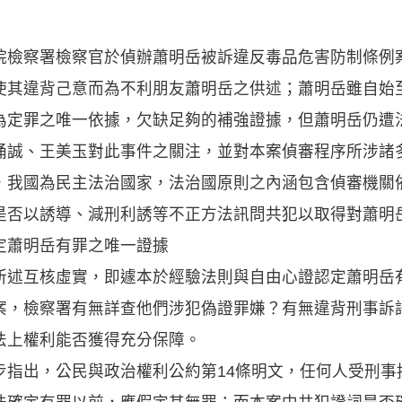
院檢察署檢察官於偵辦蕭明岳被訴違反毒品危害防制條例
使其違背己意而為不利朋友蕭明岳之供述；蕭明岳雖自始
為定罪之唯一依據，欠缺足夠的補強證據，但蕭明岳仍遭
涌誠、王美玉對此事件之關注，並對本案偵審程序所涉諸
，我國為民主法治國家，法治國原則之內涵包含偵審機關
是否以誘導、減刑利誘等不正方法訊問共犯以取得對蕭明
定蕭明岳有罪之唯一證據
所述互核虛實，即遽本於經驗法則與自由心證認定蕭明岳
案，檢察署有無詳查他們涉犯偽證罪嫌？有無違背刑事訴
法上權利能否獲得充分保障。
步指出，公民與政治權利公約第14條明文，任何人受刑事