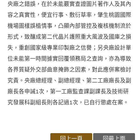
央廠之錯誤，在於未能覈實查證圖片著作人及其內
容之真實性，便宜行事、敷衍草率，肇生桃園國際
機場圖樣誤植情事，凸顯內部管控及複核機制流於
形式，致釀成第二代晶片護照重大風波及國庫之損
失，重創國家級專業印製廠之信譽；另央廠設計單
位未能第一時間據實回覆領務局之查詢，亦為導致
各界質疑外交部曲意掩飾之因素，對此應併案檢討
究責。央廠總經理、副總經理、第二工廠廠長及副
廠長各申誡1次，第一工廠監查課副課長及技術研
究發展科副組長則各記過1次，已自行懲處在案。
回上一頁
回最上面