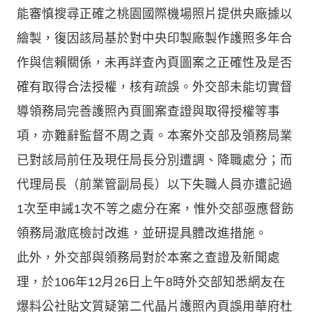
能審慎搜尋正確之桃園國際機場照片提供央廠據以
繪製，復因該局基於對中央印製廠製作護照多年合
作與信賴關係，未再詳查內頁圖案之正確性及是否
確有取得合法授權，核有疏誤。外交部未能切實督
導領務局完善護照內頁圖案查證與取得授權等事
項，亦難辭監督不周之責。本案外交部及領務局業
已對該局前任及現任局長分別遭調、降職處分；而
代理局長（前業管副局長）以下失職人員亦遭記過
1次至申誡1次不等之處分在案，惟外交部亟應督飭
領務局澈底檢討改進，並研提具體改進措施。
此外，外交部與領務局對於本案之查證及新聞處
理，於106年12月26日上午8時外交部知悉網友在
爆料公社貼文質疑第二代晶片護照內頁誤用華府杜