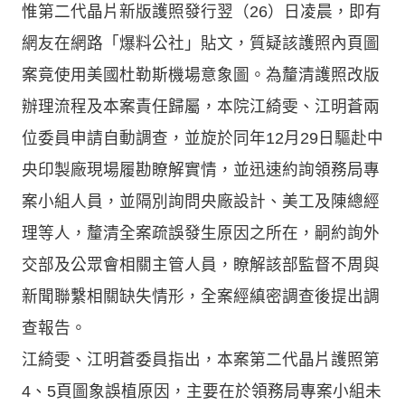
惟第二代晶片新版護照發行翌（26）日凌晨，即有
網友在網路「爆料公社」貼文，質疑該護照內頁圖
案竟使用美國杜勒斯機場意象圖。為釐清護照改版
辦理流程及本案責任歸屬，本院江綺雯、江明蒼兩
位委員申請自動調查，並旋於同年12月29日驅赴中
央印製廠現場履勘瞭解實情，並迅速約詢領務局專
案小組人員，並隔別詢問央廠設計、美工及陳總經
理等人，釐清全案疏誤發生原因之所在，嗣約詢外
交部及公眾會相關主管人員，瞭解該部監督不周與
新聞聯繫相關缺失情形，全案經縝密調查後提出調
查報告。
江綺雯、江明蒼委員指出，本案第二代晶片護照第
4、5頁圖象誤植原因，主要在於領務局專案小組未