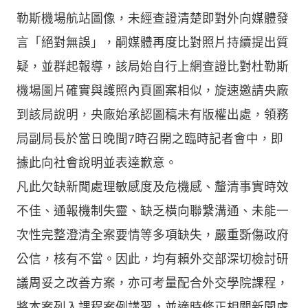
勒斯機場航站圖像，未經查證清楚即對外向媒體發
言「絕對無誤」，嗣媒體再度比對照片持續提出質
疑，並群起報導，該局始自行上網查證比對杜勒斯
機場圖片確實與護照內頁圖案相似，旋速邀請央廠
到該局說明，央廠始承認圖稿未有版權出處，領務
局副局長於當日晚間7時召開之臨時記者會中，即
據此向社會說明並表達歉意。
凡此欠缺新聞處理敏感度及危機感、釐清事實時效
不佳、通報機制失靈、缺乏橫向聯繫溝通、未能一
次性完整澄清全案要情等多項缺失，嚴重斲傷政府
公信，核有不當。因此，均有賴外交部深切檢討研
議周妥之改善方案，亦可考量配合外交學院課程，
將本案列入課程案例講習，並適時修正相關新聞處