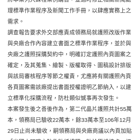
理標準作業程序及新聞工作手冊，以肆應實務上之
需求。
調查報告要求外交部應責成領務局就護照改版作業
與央廠合作內容建立書面之標準作業程序，並於與
央廠之護照採購契約中，明確訂定護照內頁圖案之
確定，及其蒐集、繪製、版權取得、圖稿設計排版
與該局審核程序等節之權責，尤應將有關護照內頁
各頁圖案需該廠提出書面授權證明乙節納入，以建
立標準化採購流程，防杜類似憾事再次發生。
本案發生後之善後作為，第二代晶片護照共計55萬
本，領務局已驗收22萬本，餘33萬本至106年12月
29日止尚未驗收，嗣領務局與央廠商議以內頁加貼