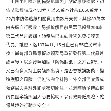
「出國小叮嚀之防偽貼紙護照」貼於原誤植處，初
估貼紙每張成本30元，以55萬本計共1,650萬元，
22萬本防偽貼紙相關費用由該局支付，其餘33萬本
由央廠自行吸收。另據瞭解目前民眾已領發296本
第二代晶片護照，領務局已主動聯繫免費換發第一
代晶片護照，迄107年1月15日止已有55位民眾申
換，尚有部分民眾擬於領務局重新發行第二代晶片
護照後，以原護照加貼「防偽貼紙」之方式辦理。
又已有多人持上開護照出境，是否會被誤認偽、變
造護照之風險，仍無法完全排除，外交部仍宜責成
領務局與各駐外館處密切關注，並適時給予持誤植
內頁圖案護照國人必要協助，以有效降低風險，確
保其境外行動之安全。