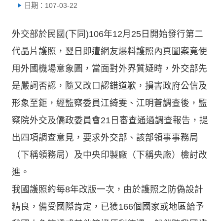
日期：107-03-22
外交部於民國(下同)106年12月25日開始發行第二
代晶片護照，翌日即遭網友爆料護照內頁圖案竟使
用外國機場意象圖，當面對外界質疑時，外交部先
是嚴詞否認，隨又改口認錯道歉，損害政府公信及
形象至鉅，經監察委員江綺雯、江明蒼調查後，監
察院外交及僑政委員會21日審查通過調查報告，提
出四項調查意見，要求外交部、該部領事事務局
（下稱領務局）及中央印製廠（下稱央廠）檢討改
進。
我國護照約每8年改版一次，由於護照之防偽設計
精良，備受國際肯定，已獲166個國家或地區給予