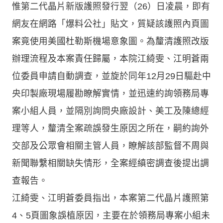
惟第二代晶片新版護照發行翌（26）日凌晨，即有
網友在網路「爆料公社」貼文，質疑該護照內頁圖
案竟使用美國杜勒斯機場意象圖。為釐清護照改版
辦理流程及本案責任歸屬，本院江綺雯、江明蒼兩
位委員申請自動調查，並旋於同年12月29日驅赴中
央印製廠現場履勘瞭解實情，並迅速約詢領務局專
案小組人員，並隔別詢問央廠設計、美工及陳總經
理等人，釐清全案疏誤發生原因之所在，嗣約詢外
交部及公眾會相關主管人員，瞭解該部監督不周與
新聞聯繫相關缺失情形，全案經縝密調查後提出調
查報告。
江綺雯、江明蒼委員指出，本案第二代晶片護照第
4、5頁圖象誤植原因，主要在於領務局專案小組未