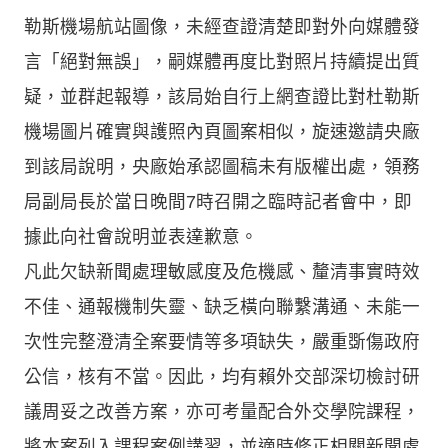
勒斯機場航站圖像，未經查證清楚即對外向媒體發
言「絕對無誤」，嗣媒體再度比對照片持續提出質
疑，並群起報導，該局始自行上網查證比對杜勒斯
機場圖片確實與護照內頁圖案相似，旋速邀請央廠
到該局說明，央廠始承認圖稿未有版權出處，領務
局副局長於當日晚間7時召開之臨時記者會中，即
據此向社會說明並表達歉意。
凡此欠缺新聞處理敏感度及危機感、釐清事實時效
不佳、通報機制失靈、缺乏橫向聯繫溝通、未能一
次性完整澄清全案要情等多項缺失，嚴重斲傷政府
公信，核有不當。因此，均有賴外交部深切檢討研
議周妥之改善方案，亦可考量配合外交學院課程，
將本案列入課程案例講習，並適時修正相關新聞處