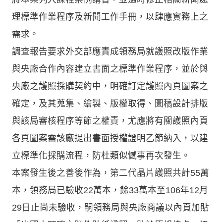
理標準作業程序及新聞工作手冊，以肆應實務上之
需求。
調查報告要求外交部應責成領務局就護照改版作業
與央廠合作內容建立書面之標準作業程序，並於與
央廠之護照採購契約中，明確訂定護照內頁圖案之
確定，及其蒐集、繪製、版權取得、圖稿設計排版
與該局審核程序等節之權責，尤應將有關護照內頁
各頁圖案需該廠提出書面授權證明乙節納入，以建
立標準化採購流程，防杜類似憾事再次發生。
本案發生後之善後作為，第二代晶片護照共計55萬
本，領務局已驗收22萬本，餘33萬本至106年12月
29日止尚未驗收，嗣領務局與央廠商議以內頁加貼