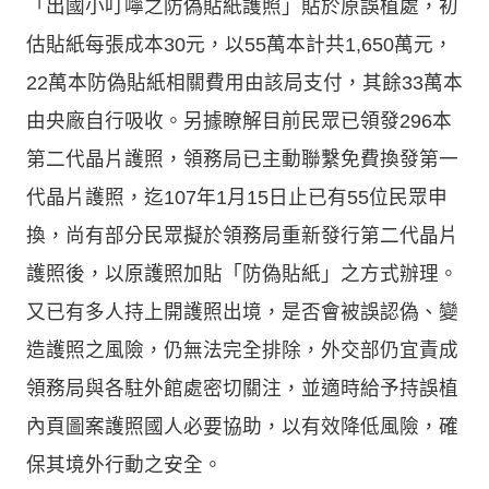
「出國小叮嚀之防偽貼紙護照」貼於原誤植處，初
估貼紙每張成本30元，以55萬本計共1,650萬元，
22萬本防偽貼紙相關費用由該局支付，其餘33萬本
由央廠自行吸收。另據瞭解目前民眾已領發296本
第二代晶片護照，領務局已主動聯繫免費換發第一
代晶片護照，迄107年1月15日止已有55位民眾申
換，尚有部分民眾擬於領務局重新發行第二代晶片
護照後，以原護照加貼「防偽貼紙」之方式辦理。
又已有多人持上開護照出境，是否會被誤認偽、變
造護照之風險，仍無法完全排除，外交部仍宜責成
領務局與各駐外館處密切關注，並適時給予持誤植
內頁圖案護照國人必要協助，以有效降低風險，確
保其境外行動之安全。