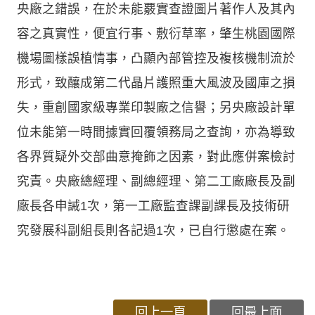
央廠之錯誤，在於未能覈實查證圖片著作人及其內
容之真實性，便宜行事、敷衍草率，肇生桃園國際
機場圖樣誤植情事，凸顯內部管控及複核機制流於
形式，致釀成第二代晶片護照重大風波及國庫之損
失，重創國家級專業印製廠之信譽；另央廠設計單
位未能第一時間據實回覆領務局之查詢，亦為導致
各界質疑外交部曲意掩飾之因素，對此應併案檢討
究責。央廠總經理、副總經理、第二工廠廠長及副
廠長各申誡1次，第一工廠監查課副課長及技術研
究發展科副組長則各記過1次，已自行懲處在案。
回上一頁
回最上面