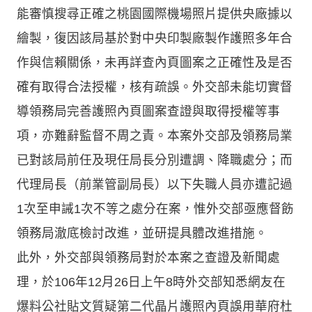
能審慎搜尋正確之桃園國際機場照片提供央廠據以
繪製，復因該局基於對中央印製廠製作護照多年合
作與信賴關係，未再詳查內頁圖案之正確性及是否
確有取得合法授權，核有疏誤。外交部未能切實督
導領務局完善護照內頁圖案查證與取得授權等事
項，亦難辭監督不周之責。本案外交部及領務局業
已對該局前任及現任局長分別遭調、降職處分；而
代理局長（前業管副局長）以下失職人員亦遭記過
1次至申誡1次不等之處分在案，惟外交部亟應督飭
領務局澈底檢討改進，並研提具體改進措施。
此外，外交部與領務局對於本案之查證及新聞處
理，於106年12月26日上午8時外交部知悉網友在
爆料公社貼文質疑第二代晶片護照內頁誤用華府杜