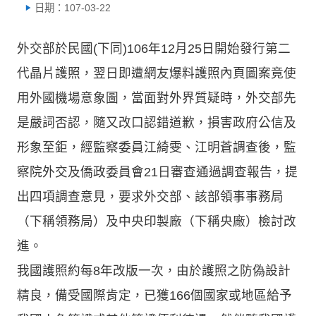
日期：107-03-22
外交部於民國(下同)106年12月25日開始發行第二
代晶片護照，翌日即遭網友爆料護照內頁圖案竟使
用外國機場意象圖，當面對外界質疑時，外交部先
是嚴詞否認，隨又改口認錯道歉，損害政府公信及
形象至鉅，經監察委員江綺雯、江明蒼調查後，監
察院外交及僑政委員會21日審查通過調查報告，提
出四項調查意見，要求外交部、該部領事事務局
（下稱領務局）及中央印製廠（下稱央廠）檢討改
進。
我國護照約每8年改版一次，由於護照之防偽設計
精良，備受國際肯定，已獲166個國家或地區給予