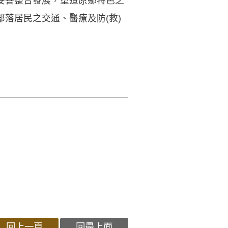
妥善整合發展，塑造原鄉特色之
落居民之交通、醫療及防(救)
回上一頁
回最上面