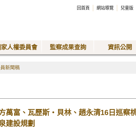
回首頁
網站導覽
兒童版
國家人權委員會
監察成果查詢
資訊公開
委員新聞稿
方萬富、瓦歷斯‧貝林、趙永清16日巡察桃
泉建設規劃