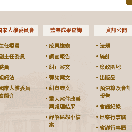
國家人權委員會
監察成果查詢
資訊公開
主任委員
成果檢索
法規
副主任委員
調查報告
統計
委員
糾正案文
廉政園地
組織法
彈劾案文
出版品
國家人權委員
糾舉案文
預決算及會計
會簡介
報告
重大案件改善
與處理結果
會議紀錄
紓解民怨小檔
巡察行事曆
案
會議行事曆