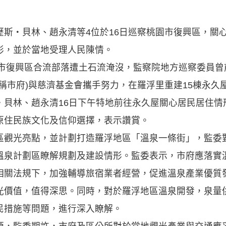
歷斯‧貝林、趙永清等4位於16日巡察桃園市復興區，關
形，並於當地受理人民陳情。
園市復興區合流部落遭土石流淹沒，監察院地方巡察委員
稱市府)與慈濟基金會攜手努力，在羅浮里重建15棟永久屋，
‧貝林、趙永清16日下午特地前往永久屋關心居民居住情
原住民族文化及信仰選擇，表示讚賞。
區觀光亮點，並計劃打造羅浮地區「溫泉一條街」，監委
溫泉計劃區瞭解規劃及建設情形。監委表示，市府應落實
相關法規下，加強輔導旅宿業者經營，促進溫泉產業優質
光價值，值得深思。同時，對於羅浮地區溫泉開發，泉量
民措施等問題，進行深入瞭解。