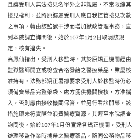
且讓受刑人無法接見名單外之非親屬，不當限縮其
接見權利，並將原歸屬受刑人應自我控管接見次數
之事項，轉由該監獄干涉而增加獄政管理事務，直
到本院調查詢問後，始於107年1月2日取消該規
定，核有違失。
高鳳仙指出，受刑人移監時，其於原矯正機關經由
監獄醫師開立或檢查合格發給之醫療藥品，業屬核
准持有，法務部矯正署卻要求受刑人於移監時仍必
須備齊藥品完整藥袋、處方箋供機關檢核，方准攜
入，否則應由接收機關保管，並另行看診開藥，該
措施顯未符實際並浪費醫療資源，其遲至本院調查
詢問後，始於107年1月份宣達各矯正機關，受刑人
辦理移監作業時攜帶之醫療藥品，隨同公務物品移