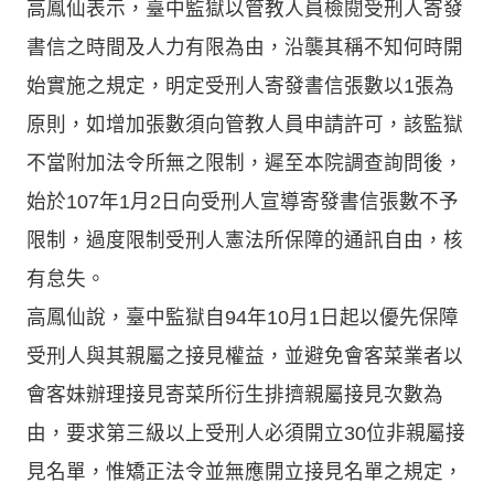
高鳳仙表示，臺中監獄以管教人員檢閱受刑人寄發
書信之時間及人力有限為由，沿襲其稱不知何時開
始實施之規定，明定受刑人寄發書信張數以1張為
原則，如增加張數須向管教人員申請許可，該監獄
不當附加法令所無之限制，遲至本院調查詢問後，
始於107年1月2日向受刑人宣導寄發書信張數不予
限制，過度限制受刑人憲法所保障的通訊自由，核
有怠失。
高鳳仙說，臺中監獄自94年10月1日起以優先保障
受刑人與其親屬之接見權益，並避免會客菜業者以
會客妹辦理接見寄菜所衍生排擠親屬接見次數為
由，要求第三級以上受刑人必須開立30位非親屬接
見名單，惟矯正法令並無應開立接見名單之規定，