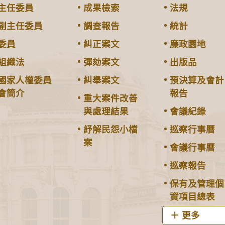
主任委員
成果檢索
法規
副主任委員
調查報告
統計
委員
糾正案文
廉政園地
組織法
彈劾案文
出版品
國家人權委員
糾舉案文
預決算及會計
會簡介
報告
重大案件改善
與處理結果
會議紀錄
紓解民怨小檔
巡察行事曆
案
會議行事曆
巡察報告
保有及管理個
資項目總表
更多