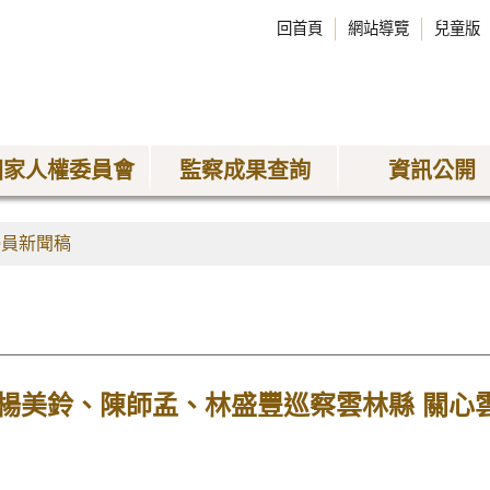
回首頁
網站導覽
兒童版
國家人權委員會
監察成果查詢
資訊公開
委員新聞稿
楊美鈴、陳師孟、林盛豐巡察雲林縣 關心