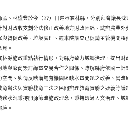
師孟、林盛豐於今（27）日巡察雲林縣，分別拜會議長沈
針對財政收支劃分法修正改善地方財政困絀、試辦農業外
擊與督促改善、垃圾處理、經本院調查已促請主管機關將
意見。
雲林縣施政重點執行情形，對縣府致力城鄉治理、提出財
用地與廠商簽訂綠電交易合作之關係、瞭解縣府依國土計
力空間、輿情反映溝壩有機園區缺水電問題之改善、禽流
教育辦法與實驗教育三法之民間辦理教育實驗之疑義等議
債務狀況秉持開源節流施政理念，秉持透過人文治理、城
環境。