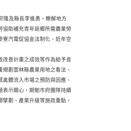
宗隆及縣長李進勇，瞭解地方
勞協助補充青年返鄉所需農業勞
麥寮汽電促協金法制化、近年空
政改善計畫之成效等作為給予肯
畫規劃雲林縣農業用地之看法、
感禽體流入市場之預防與因應、
題表示關心，期勉市府團隊持續
鄉擘劃、產業升級等施政重點，