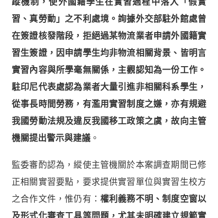
蹤機制，使外國籍學生在實習過程中落入「假實
習、真勞動」之不利處境。詢據外交部駐外館處曾
在簽證核發階段，拒絕過某物流業者申請外國籍實
習生簽證，因申請學生均非物流相關背景、皆明言
實習內容與所學毫無關係，主觀認知為一份工作。
駐印尼代表處認為業者大量引進非相關科系學生，
從事長時間勞務，有濫用實習制度之嫌，亦有規避
我國勞動法規及違反我國移工政策之虞，故向主管
機關提出警示與建議
。
監委審酌認為，縱使主管機關於本案調查期間已修
正相關實習要點，要求提供實習單位與實習生校方
之合作文件，惟仍有：
權利義務不明、制度空窗以
及形式化審查工具等問題，尤其未明確建立規範實