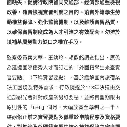
面缺失，促請行政院督同交通部、經濟部通盤檢視
改善，確實檢視實習制度之目的、落實外籍學生勞
動權益保障、強化監管機制，以及維護實習品質，
以確保實習制度成為人才引進之有效配套，勿流於
填補基層勞動力缺口之權宜手段
。
監察委員葉大華、王幼玲、賴鼎銘調查指出，原係
為延攬國際優秀人才而訂定的「外國籍學生來臺實
習要點」（下稱實習要點），基於緩解國內旅宿業
缺工困境及特殊需求，行政院遂於113年決議由交
通部觀光署針對該產業另訂要點，並將實習期限由
原則性的「6+6」個月，大幅放寬至學制之一半。
綜觀
修正前之實習要點多偏重於申請程序及資格要