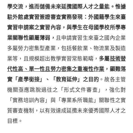
學交流，進而儲備未來延攬國際人才之量能。惟據
駐外館處實習簽證審查實務發現：外國籍學生來臺
實習申請案之實習內容，與學生在母國學校所學專
業關聯性顯屬薄弱，
且申請實習生來臺之國內企業
多屬勞力密集型產業，包括餐飲業、物流業及製造
業等，且規模超出教學實習常態範疇，
多屬
技術替
代性高、單一性且勞力密集之重複性作業
，顯難落
實「產學銜接」、「教育延伸」之目的
。故各主管
機關亟應跳脫過往之「形式文件審查」，強化對
「實務培訓內容」與「專業系所職能」關聯性之實
質審查機制，以有效達成延攬未來優秀國際人才之
目標。