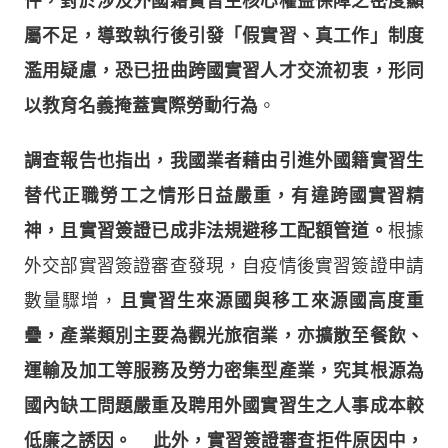
件，對於涉及外國籍實習生核心權益保障之密度顯
屬不足，導致執行後引發「假實習、真工作」制度
濫用疑慮，恐已扭曲跨國實習人才交流初衷，形同
以教育名義掩蓋實際勞動行為
。
調查報告也指出，我國業者藉由引進外國籍實習生
替代正職勞工之情形日益嚴重，有違跨國實習精
神，且實習簽證已成非法規避移工配額管道。
根據
外交部實習簽證審查發現，自疫情後實習簽證申請
數量驟增，
且實習生來源國與移工來源國高度重
疊，產業類別主要為觀光旅宿業，亦擴散至餐飲、
運輸及加工等服務及勞力密集型產業，究其根源為
國內缺工問題嚴重及聘用外國實習生之人事成本較
低廉之誘因。 此外，實習簽證審查拒件原因中，