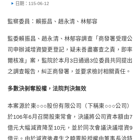
日期：115-06-12
監察委員：賴振昌、趙永清、林郁容
監委賴振昌、趙永清、林郁容調查「商發署受理公
司申辦減增資變更登記，疑未善盡審查之責，即率
爾核准」案，監院於本月3日通過3位委員共同提出
之調查報告，糾正商發署，並要求檢討相關責任。
多數決剝奪股權，法院判決無效
本案源於東○○○股份有限公司（下稱東○○○公司）
於106年6月召開股東常會，決議將公司資本額由7
億元大幅減資降至10元，並於同次會議決議增資9
億元。由於減資後產生之畸零股授權由董事長洽特