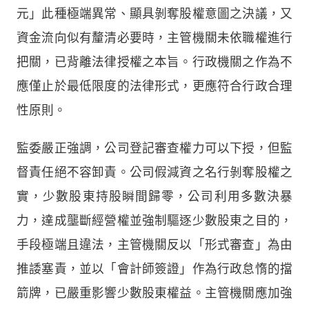
元」此種極端異常、顯具剝奪股權意圖之決議，又
資金流向似有釐清必要時，主管機關未依職權進行
把關，已背離法律授權之本旨。行政機關之作為不
應僅止於最低限度的法律形式，更應符合行政合理
性原則。
監委嚴正強調，公司登記審查權力可以下授，但監
督責任絕不容卸責。公司假減資之名行剝奪股權之
實，少數股東持股瞬間歸零，公司利用多數決暴
力，達成壟斷經營權並強制驅逐少數股東之目的，
手段極端且違法，主管機關反以「形式審查」為由
推諉塞責，並以「會計師簽證」作為行政怠惰的擋
箭牌，已嚴重影響少數股東權益。主管機關應加強