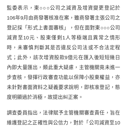
監委表示，東○○○公司之減資及增資變更登記於
106年9月由商發署核准在案，雖商發署主張公司之
登記採「形式上書面審核」，但在面對東○○○公司
減資至10元、股東僅剩1人等極端且異常之情形
時，未審慎判斷其是否違反公司法或不合法定程
式；此外，該次增資股款9億元在匯入後短短幾日
內即大量匯出，類此重大疑慮，主管機關竟未進一
步查核，發揮行政審查功能以保障小股東權益，亦
未針對書面資料之疑義要求說明，即核准登記，態
度明顯過於消極，故提出糾正案。
調查委員指出，法律賦予主管機關審查責任，旨在
維護登記之正確性與公信力，對於「公司減資至10