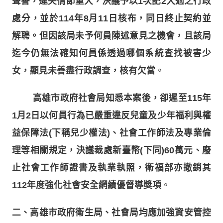
聲譽，違失情節重大，決議予以1次記2大過之行政
處分，並於114年8月11日核布，同日終止契約並
解聘。但因該局未予何員陳述意見之機會，且該局
迄今仍無法確知何員係透過哪個系統查找被害少
女，顯見未善盡行政調查，核有欠當
。
高雄市政府社會局知悉本案後，卻遲至115年
1月2日以何員行為已嚴重違反兒童及少年福利與權
益保障法(下稱兒少權法)、社會工作師法及專業倫
理等相關規定，決議裁處新臺幣(下同)60萬元、廢
止社會工作師證書及執業執照，衛福部亦撤銷其
112年度強化社會安全網績優督導獎項
。
二、高雄市政府衛生局、社會局均應加強資安管控