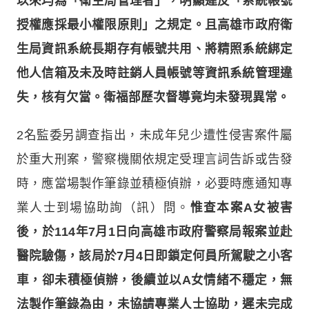
以來均為「衛生局管理者」，明顯違反「系統帳號
授權應採最小權限原則」之規定。且高雄市政府衛
生局資訊系統長期存有帳號共用、將精照系統綁定
他人信箱及未及時註銷人員帳號等資訊系統管理違
失，核有欠當。衛福部歷次督導竟均未發現異常。
2名監委另調查指出，未成年兒少遭性侵害案件屬
於重大刑案，警察機關依規定受理言詞告訴或告發
時，應當場製作筆錄並積極偵辦，必要時應通知專
業人士到場協助詢（訊）問。
惟查本案A女被害
後，於114年7月1日向高雄市政府警察局報案並赴
醫院驗傷，該局於7月4日即鎖定何員所駕駛之小客
車，卻未積極偵辦，後續並以A女情緒不穩定，無
法製作筆錄為由，未協請專業人士協助，遲未完成