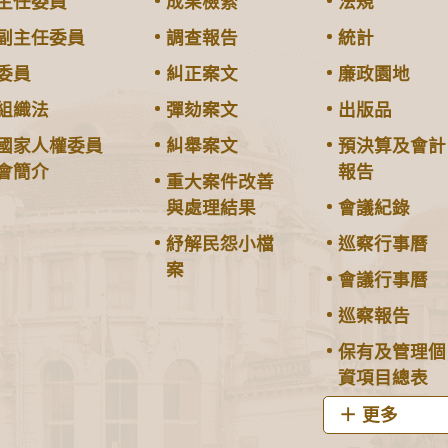
主任委員
成果檢索
法規
副主任委員
調查報告
統計
委員
糾正案文
廉政園地
組織法
彈劾案文
出版品
國家人權委員
糾舉案文
預決算及會計
會簡介
報告
重大案件改善
與處理結果
會議紀錄
紓解民怨小檔
巡察行事曆
案
會議行事曆
巡察報告
保有及管理個
資項目總表
更多