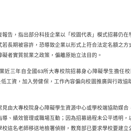
查報告，指出部分科技企業以「校園代表」模式招募仍在
式若長期被容許，恐導致企業以形式上符合法定名額之方
障礙者實質就業之政策，偏離原始立法目的。
近三年自全國63所大專校院招募身心障礙學生擔任校園
取最低工資，加入勞健保，工作內容偏向校園推廣與行政協
常見由大專校院身心障礙學生資源中心或學校端協助媒合
指導、績效管理或職場互動；因為招募過程未公平透明，
學校這名老師移送地檢署偵辦，教育部已要求學校要建立