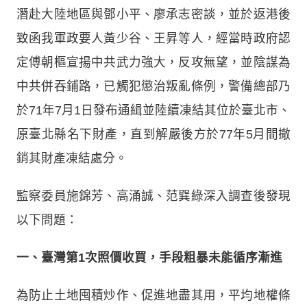
潛赴大陸地區與鄧小平、廖承志密談，並於返港後
致函我軍政要人黃少谷、王昇等人，經當時政府認
定傅朝樞宣揚中共武力強大，反攻無望，並陰謀為
中共併吞鋪路，已觸犯懲治叛亂條例，警備總部乃
於71年7月1日發布通緝並陸續凍結其位於臺北市、
原臺北縣名下財產，直到解嚴後方於77年5月間撤
銷其財產凍結處分。
監察委員施錦芳、高涌誠、范巽綠深入調查後發現
以下問題：
一、臺灣第1次照價收買，
手段粗暴未能循序漸進
為防止土地囤積炒作、促進地盡其用，平均地權條