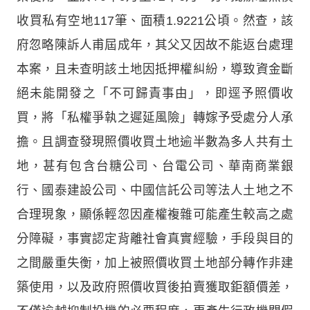
收買私有空地117筆、面積1.9221公頃。然查，該
府忽略陳訴人甫屆成年，其父又因故不能返台處理
本案，且未查明該土地因抵押權糾紛，導致資金斷
絕未能開發之「不可歸責事由」，即逕予照價收
買，將「私權爭執之遲延風險」轉嫁予受處分人承
擔。且調查發現照價收買土地逾半數為多人共有土
地，甚有包含台糖公司、台電公司、華南商業銀
行、國泰建設公司、中國信託公司等法人土地之不
合理現象，顯係輕忽因產權複雜可能產生較高之處
分障礙，事實認定背離社會真實經驗，手段與目的
之間嚴重失衡，加上被照價收買土地部分轉作非建
築使用，以及政府照價收買後拍賣獲取鉅額價差，