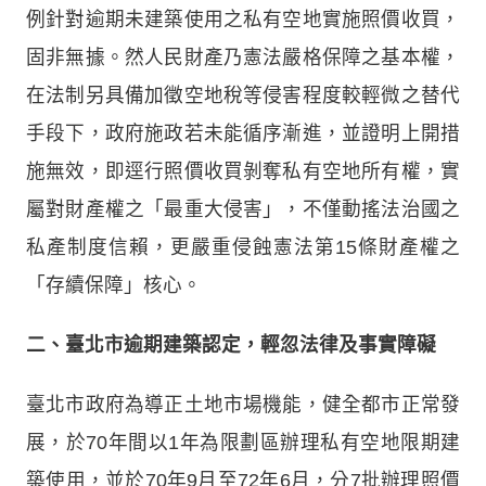
例針對逾期未建築使用之私有空地實施照價收買，
固非無據。然人民財產乃憲法嚴格保障之基本權，
在法制另具備加徵空地稅等侵害程度較輕微之替代
手段下，政府施政若未能循序漸進，並證明上開措
施無效，即逕行照價收買剝奪私有空地所有權，實
屬對財產權之「最重大侵害」，不僅動搖法治國之
私產制度信賴，更嚴重侵蝕憲法第15條財產權之
「存續保障」核心。
二、臺北市逾期建築認定，輕忽法律及事實障礙
臺北市政府為導正土地市場機能，健全都市正常發
展，於70年間以1年為限劃區辦理私有空地限期建
築使用，並於70年9月至72年6月，分7批辦理照價