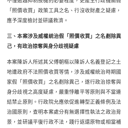
不僅逾越抑制投機的必要程度，更產生行政機關假
「照價收買」政策工具之名、行沒收財產之疑慮，
應予深度檢討並研議救濟。
三、本案涉及威權統治假「照價收買」之名剷除異
己，有政治掠奪與身分歧視疑慮
本案陳訴人所述其父傅朝樞以陳訴人名義登記之土
地遭政府不法照價收買等情，涉及威權統治時期國
家假「照價收買」之名剷除異己，遂行政治掠奪與
身分歧視之高度疑慮，嚴重悖離平等原則與不當連
結禁止原則。行政院允應依促進轉型正義條例及法
治國原則，查明本案處分有無選擇性執法之政治背
景，並研議平復行政不法，踐行返還原物或相當補