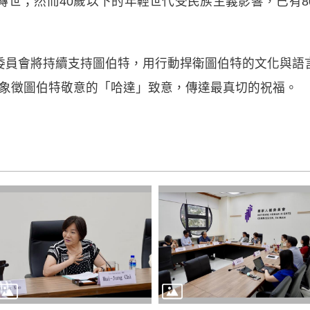
轉世；然而40歲以下的年輕世代受民族主義影響，已有8
委員會將持續支持圖伯特，用行動捍衛圖伯特的文化與語
博士以象徵圖伯特敬意的「哈達」致意，傳達最真切的祝福。