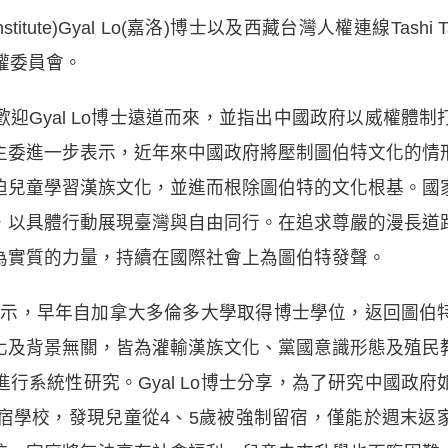
 Institute)Gyal Lo(嘉洛)博士以及西藏台灣人權連線Tash
權委員會。
迎Gyal Lo博士遠道而來，並指出中國政府以威權體
主委進一步表示，近年來中國政府將壓制圖伯特文化的情
迫兒童學習漢族文化，並進而根除圖伯特的文化根基。國
，以具體行動展現臺灣與自由同行。在追求尊嚴的漫長道
為實質的力量，持續在國際社會上為圖伯特發聲。
博士表示，早年自加拿大多倫多大學取得博士學位，返回圖
化及背景無關，皆為灌輸漢族文化、黨國意識形態及殖民
行系統性研究。Gyal Lo博士分享，為了研究中國政
宿學校，發現兒童從4、5歲被強制留宿，僅能於週末返