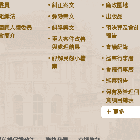
委員
糾正案文
廉政園地
組織法
彈劾案文
出版品
國家人權委員
糾舉案文
預決算及會計
會簡介
報告
重大案件改善
與處理結果
會議紀錄
紓解民怨小檔
巡察行事曆
案
會議行事曆
巡察報告
保有及管理個
資項目總表
更多