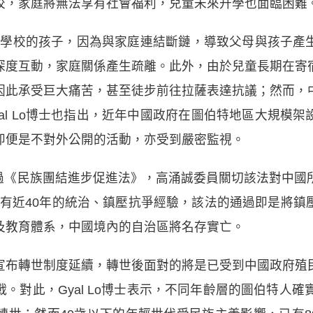
校，家庭將無法享有社會福利，兒童未來升學也面臨困難
入寄宿學校的孩子，因為與家庭連結斷鏈，導致父母與孩子
深度互動，家庭關係產生疏離。此外，由於兒童長期在寄
因此承受巨大痛苦，甚至徒步前往拉薩表達抗議；然而，
al Lo博士也指出，近年中國政府在圖伯特地區大規模
即便是不對外公開的活動，亦受到嚴密監視。
年通過《民族團結進步促進法》，高涌誠委員關切該法對中
政府已有近40年的統治、鎮壓抗爭經驗，該法的通過即是將
及教育體系，中國境內的自治區將名存實亡。
宣布轉世制度延續，轉世後面對的將是已受到中國政府殖
。對此，Gyal Lo博士表示，不同年齡層的圖伯特人確