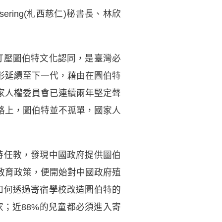
i Tsering(札西慈仁)秘書長、林欣
制打壓圖伯特文化認同，是臺灣必
形延續至下一代，藉由在圖伯特
家人權委員會已連續兩年堅定聲
路上，圖伯特並不孤單，國家人
伯特任教，發現中國政府提供圖伯
教育政策，便開始對中國政府殖
府如何透過寄宿學校改造圖伯特的
家；近88%的兒童都必須進入寄