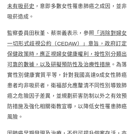
未有吸菸史
，意即多數女性罹患肺癌之成因，並非
吸菸造成。
監察委員田秋堇、蔡崇義表示，參照
「消除對婦女
一切形式歧視公約（CEDAW）」意旨，政府訂定
保健政策時，應正視婦女健康權利，按性別分類出
可靠的數據，以及研擬預防性及治療性措施
。為落
實性別健康實質平等，針對我國高達9成女性肺癌
患者均非吸菸者，衛福部允應釐清不同性別導致肺
癌之危險因子差異，並規劃菸害防制以外之有效預
防措施及強化相關衛教宣導，以降低女性罹患肺癌
風險。
因肺癌早期發現及治療，不但可提升個案存活，亦