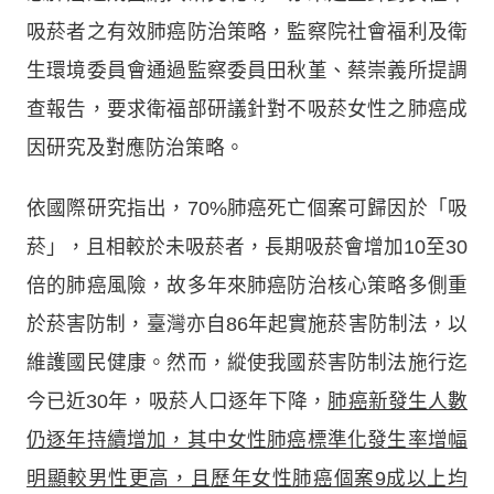
吸菸者之有效肺癌防治策略，監察院社會福利及衛
生環境委員會通過監察委員田秋堇、蔡崇義所提調
查報告，要求衛福部研議針對不吸菸女性之肺癌成
因研究及對應防治策略。
依國際研究指出，70%肺癌死亡個案可歸因於「吸
菸」，且相較於未吸菸者，長期吸菸會增加10至30
倍的肺癌風險，故多年來肺癌防治核心策略多側重
於菸害防制，臺灣亦自86年起實施菸害防制法，以
維護國民健康。然而，縱使我國菸害防制法施行迄
今已近30年，吸菸人口逐年下降，
肺癌新發生人數
仍逐年持續增加，其中女性肺癌標準化發生率增幅
明顯較男性更高，且歷年女性肺癌個案9成以上均