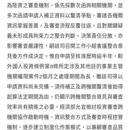
為陸資之審查機制，係先採數次函詢相關機關，並
多次函請申請人補正資料以釐清爭點，審諸各機關
資訊掌握差異，及審查流程反覆往返，且對關鍵疑
義未形成具拘束力之整合判斷，決策責任分散，亦
影響審查嚴謹性，嗣該司召開工作小組會議整合意
見後方作成決定。惟自申請至核准歷時逾半年，較
外國人投資條例第8條所定涉及其他目的事業主管
機關權限案件2個月之處理期間為長，雖該司得以
申請資料尚未完備、須待補正及跨機關釐清後始得
起算法定期間為由，仍顯示跨機關整合意見與審查
效率尚有精進之必要。經濟部允宜檢討投資審查跨
機關協作啟動時機、資訊整合方式及審查時程控管
機制，逐步建立制度化作業模式，以兼顧審查品質