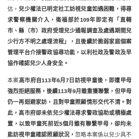
估，
兒少權法已明定社工訪視兒童如遇困難，得尋
求警察機關介入，衛福部於109年即定有「直轄
市、縣（市）政府受理兒少通報調查及處遇期間兒
少行方不明之處理流程」，且後續於脆弱家庭個案
管理平台介接警政協尋功能，以利社政及警政及早
協作確認兒少人身安全。
本案
高市府自113年6月7日訪視甲童後，即遭甲母
強烈拒絕服務，後續113年9月雖重獲聯繫，但甲母
仍一再迴避家訪，且對甲童照顧情形交代不清。對
此，高市府卻未依兒少權法尋求警政協助或積極處
置，以致甲童死前近5個月雖有聯繫甲母，卻均未
能訪視甲童確認照顧狀況，
忽略本案係以兒少具不