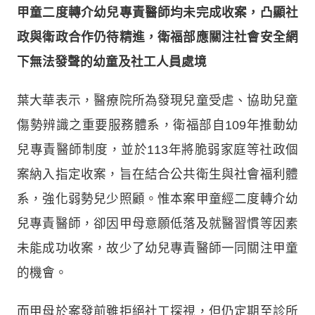
甲童二度轉介幼兒專責醫師均未完成收案，凸顯社
政與衛政合作仍待精進，衛福部應關注社會安全網
下無法發聲的幼童及社工人員處境
葉大華表示，醫療院所為發現兒童受虐、協助兒童
傷勢辨識之重要服務體系，衛福部自109年推動幼
兒專責醫師制度，並於113年將脆弱家庭等社政個
案納入指定收案，旨在結合公共衛生與社會福利體
系，強化弱勢兒少照顧。惟本案甲童經二度轉介幼
兒專責醫師，卻因甲母意願低落及就醫習慣等因素
未能成功收案，故少了幼兒專責醫師一同關注甲童
的機會。
而甲母於案發前雖拒絕社工探視，但仍定期至診所