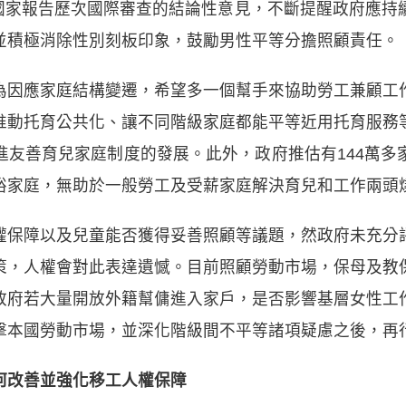
C國家報告歷次國際審查的結論性意見，不斷提醒政府應
並積極消除性別刻板印象，鼓勵男性平等分擔照顧責任。
為因應家庭結構變遷，希望多一個幫手來協助勞工兼顧工
推動托育公共化、讓不同階級家庭都能平等近用托育服務
進友善育兒家庭制度的發展。此外，政府推估有144萬多
裕家庭，無助於一般勞工及受薪家庭解決育兒和工作兩頭
權保障以及兒童能否獲得妥善照顧等議題，然政府未充分
策，人權會對此表達遺憾。目前照顧勞動市場，保母及教
政府若大量開放外籍幫傭進入家戶，是否影響基層女性工
擊本國勞動市場，並深化階級間不平等諸項疑慮之後，再
何改善並強化移工人權保障