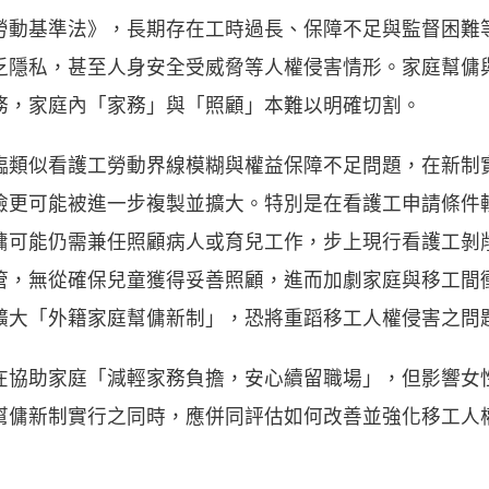
勞動基準法》，長期存在工時過長、保障不足與監督困難
乏隱私，甚至人身安全受威脅等人權侵害情形。家庭幫傭
務，家庭內「家務」與「照顧」本難以明確切割。
臨類似看護工勞動界線模糊與權益保障不足問題，在新制
險更可能被進一步複製並擴大。特別是在看護工申請條件
傭可能仍需兼任照顧病人或育兒工作，步上現行看護工剝
管，無從確保兒童獲得妥善照顧，進而加劇家庭與移工間
擴大「外籍家庭幫傭新制」，恐將重蹈移工人權侵害之問
在協助家庭「減輕家務負擔，安心續留職場」，但影響女
幫傭新制實行之同時，應併同評估如何改善並強化移工人