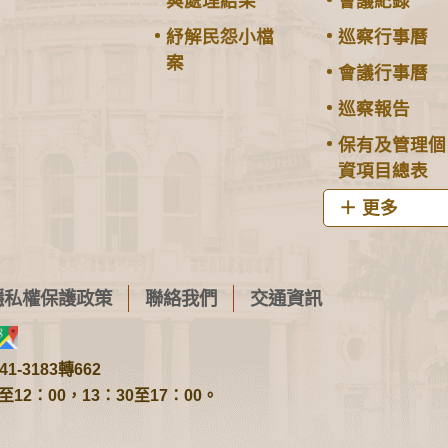
與處理結果
會議紀錄
紓解民怨小檔
巡察行事曆
案
會議行事曆
巡察報告
保有及管理個
資項目總表
更多
隱私權保護政策
聯絡我們
交通資訊
1-3183轉662
2：00，13：30至17：00。