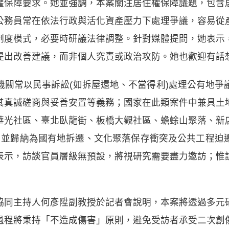
權保障要求。她並強調，本案關注居住權保障議題，包含
公務員常在依法行政與活化資產壓力下處理爭議，容易從
制度模式，必要時研議法律調整。針對媒體提問，她表示
提出改善建議，而非個人究責或政治攻防。她也歡迎有話
機關常以民事訴訟(如拆屋還地、不當得利)處理公有地爭
其真誠磋商與妥善安置等義務；國家在此類案件中兼具土
華光社區、臺北臥龍街、板橋大觀社區、蟾蜍山聚落、新
，並歸納為國有地拆遷、文化聚落保存衝突及公共工程迫
表示，訪談官員層級無預設，將視研究需要盡力邀訪；惟
協同主持人何彥陞副教授於記者會說明，本案將透過多元
過程將秉持「不造成傷害」原則，避免受訪者承受二次創