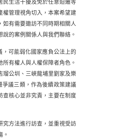
居民生活干擾及免於任意迫遷等
產權管理視角切入，本案希望建
，如有需要邀訪不同時期相關人
想說的案例關係人與我們聯絡。
議，可能弱化國家應負公法上的
地所有權人與人權保障者角色。
店瑠公圳、三峽龍埔里劉家及樂
遷爭議三類，作為後續政策建議
訪查核心並非究責，主要在制度
研究方法進行訪查，並重視受訪
傷。