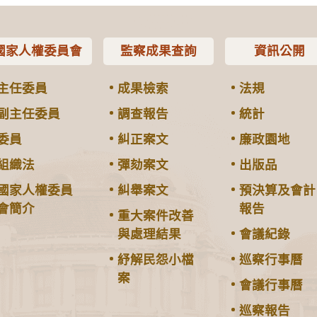
國家人權委員會
監察成果查詢
資訊公開
主任委員
成果檢索
法規
副主任委員
調查報告
統計
委員
糾正案文
廉政園地
組織法
彈劾案文
出版品
國家人權委員
糾舉案文
預決算及會計
會簡介
報告
重大案件改善
與處理結果
會議紀錄
紓解民怨小檔
巡察行事曆
案
會議行事曆
巡察報告