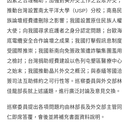
因素之合理補助；加強對美外交工作之公眾外交；
推動台灣設置南太平洋大學（USP）分校；南島民
族論壇經費遭刪除之影響；我國設置原住民族人權
大使；向我國尋求庇護者之身分認定問題；台歐海
底電纜安全合作論壇之成果；我國打擊假訊息制度
受國際推崇；我國新南向免簽政策遭詐騙集團濫用
之檢討；台灣捐助經費建設以色列屯墾區醫療中心
之始末；我國推動晶片外交之概況；與泰緬等國洽
簽司法互助條約之可行性等。巡察委員與外交部林
佳龍部長就上述議題，進行廣泛討論及意見交換。
巡察委員提出各項問題均由林部長及外交部主管同
仁即席答覆，會後並將補充書面資料說明。