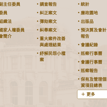
副主任委員
調查報告
統計
委員
糾正案文
廉政園地
組織法
彈劾案文
出版品
國家人權委員
糾舉案文
預決算及會計
會簡介
報告
重大案件改善
與處理結果
會議紀錄
紓解民怨小檔
巡察行事曆
案
會議行事曆
巡察報告
保有及管理個
資項目總表
更多