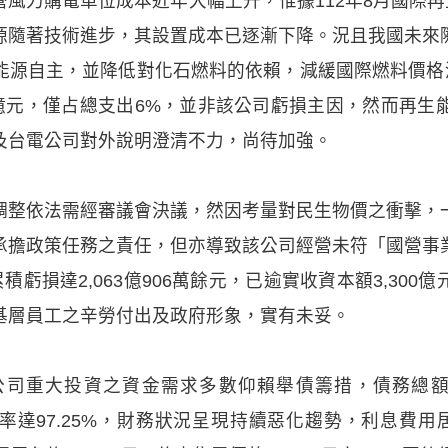
風力購電單位成本近年大幅上升，惟據112年8月國際再生能
源隨著技術進步，其設置成本已逐漸下降。況且我國未來
能源自主，並降低對化石燃料的依賴，減緩國際燃料價格波
9億元，僅占總支出6%，並非該公司虧損主因，然而再生
及台電公司對外說明澄清不力，尚待加強。
調整依法需經審議會決議，然因考量對民生物價之衝擊，
承擔政策任務之責任，但亦導致該公司經營未符「國營事
積虧損達2,063億906萬餘元，已逾實收資本額3,30
基層員工之辛勞付出及政府形象，實有未妥。
司重大投資之資金需求多數仰賴舉債籌措，債務總額
債比率達97.25%，財務狀況呈現持續惡化趨勢，利息費