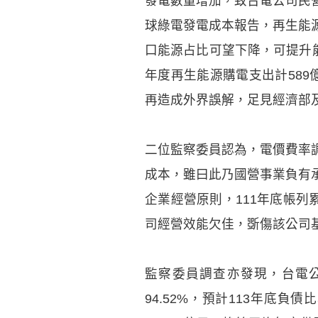
發電數量增加，致台電公司民營
球綠電發電成本報告，再生能
口能源占比可望下降，可提升
年度再生能源購電支出計58
再造成外界誤解，足見經濟部
二位監察委員認為，電價費率
成本，雖曰此乃國營事業負有
企業經營原則，111年底帳列累
司經營效能欠佳，斲傷該公司
監察委員調查亦發現，台電公
94.52%，預計113年底負