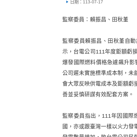
日期：113-07-17
監察委員：賴振昌、田秋堇
監察委員賴振昌、田秋堇自動調
示，台電公司111年度鉅額虧
爆發國際燃料價格急遽飆升影響，
公司遲未實施標準成本制，未
會大眾反映供電成本及鉅額虧
善並妥慎研謀有效配套方案。
監察委員指出，111年因國
國，亦或跟臺灣一樣以火力發