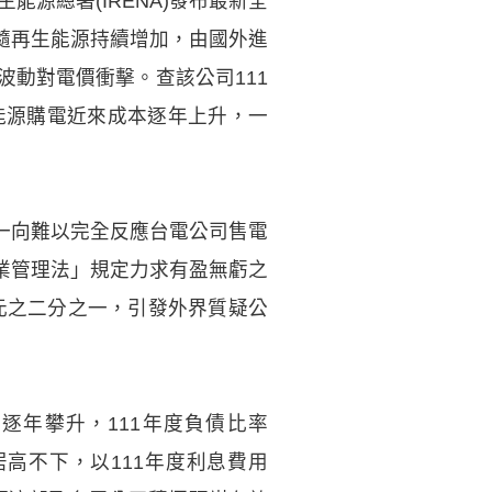
源總署(IRENA)發布最新全
隨再生能源持續增加，由國外進
動對電價衝擊。查該公司111
能源購電近來成本逐年上升，一
一向難以完全反應台電公司售電
業管理法」規定力求有盈無虧之
0億元之二分之一，引發外界質疑公
逐年攀升，111年度負債比率
用居高不下，以111年度利息費用