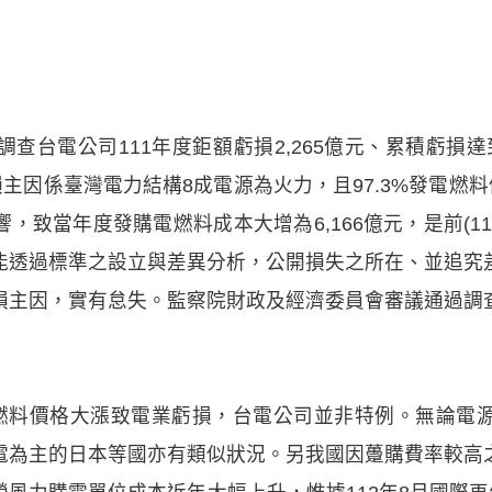
查台電公司111年度鉅額虧損2,265億元、累積虧損達到
損主因係臺灣電力結構8成電源為火力，且97.3%發電燃料
致當年度發購電燃料成本大增為6,166億元，是前(110
能透過標準之設立與差異分析，公開損失之所在、並追究
損主因，實有怠失。監察院財政及經濟委員會審議通過調
際燃料價格大漲致電業虧損，台電公司並非特例。無論電
電為主的日本等國亦有類似狀況。另我國因躉購費率較高