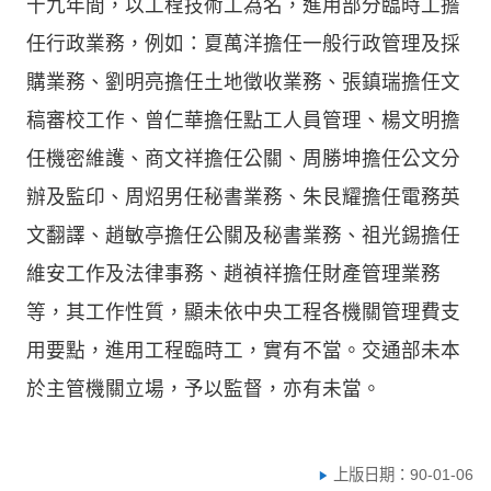
十九年間，以工程技術工為名，進用部分臨時工擔
任行政業務，例如：夏萬洋擔任一般行政管理及採
購業務、劉明亮擔任土地徵收業務、張鎮瑞擔任文
稿審校工作、曾仁華擔任點工人員管理、楊文明擔
任機密維護、商文祥擔任公關、周勝坤擔任公文分
辦及監印、周炤男任秘書業務、朱艮耀擔任電務英
文翻譯、趙敏亭擔任公關及秘書業務、祖光錫擔任
維安工作及法律事務、趙禎祥擔任財產管理業務
等，其工作性質，顯未依中央工程各機關管理費支
用要點，進用工程臨時工，實有不當。交通部未本
於主管機關立場，予以監督，亦有未當。
上版日期：90-01-06