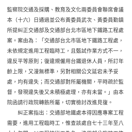
監察院交通及採購、教育及文化兩委員會聯席會議
本（十六）日通過並公布黃委員武次、黃委員勤鎮
所提糾正交通部及交通部台北市區地下鐵路工程處
案。案由為：「交通部台北市區地下鐵路工程處，
未依規定進用工程臨時工，且甄試作業方式不一，
違反平等原則；復違規僱用台鐵退休人員，所訂年
齡上限，又漫無標準，另對相關公文延宕未予妥
處，均有違失；而交通部對所屬機關，平時疏於監
督，發現違失後又未積極處理，亦有未當。」由本
院函請行政院轉飭所屬，切實檢討改進見復。
糾正案指出：交通部地鐵處本得因應專案工程
需要，進用工程臨時工，惟查該處自七十三年至八