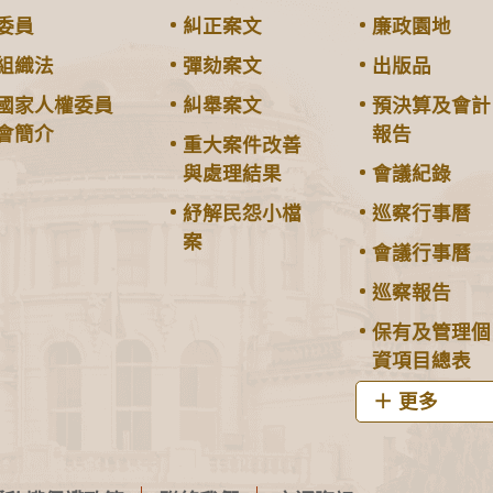
委員
糾正案文
廉政園地
組織法
彈劾案文
出版品
國家人權委員
糾舉案文
預決算及會計
會簡介
報告
重大案件改善
與處理結果
會議紀錄
紓解民怨小檔
巡察行事曆
案
會議行事曆
巡察報告
保有及管理個
資項目總表
更多