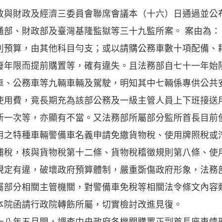
政與財政及經濟三委員會聯席會議本（十六）日通過並公
通部、財政部及臺灣基隆監獄等三十九監所案。 案由為
列預算，由其他科目勻支；或以請購公務車數十項配備、
廢年限而提前購置等，確有違失。且法務部自七十一年始
車、公務車等九輛車輛及駕駛，明知其中七輛係專供公共
使用費，竟長期充為該部公務及一級主管人員上下班接送
新一次等，亦顯有不當。又法務部所屬部分監所首長目前
用之特種車輛警備車名義申請免繳貨物稅、使用牌照稅或
補稅，核與貨物稅第十二條、貨物稅稽徵規則第八條、使
規定有違，破壞政府預算體制，嚴重斲傷政府形象，法務
屬部分相關主管機關，對警備車免稅等相關法令條文內容
本院函請行政院轉飭所屬，切實檢討改進見復。
年五月間，調查中央政府各機關購置正副首長座車情