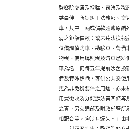
監察院交通及採購、司法及獄
委員伸一所提糾正法務部、交
車，其中三輛或價款超逾原編
清之鉅額價款；或未達汰換報
位借調偵防車、勘驗車、警備
物稅、使用牌照稅及汽車燃料
車為名，仍每五年提前汰舊換
備及特殊標幟，專供公共安使
更為非免稅要件之用途，亦未
用費徵收及分配辦法第四條等
之責。另交通部及財政部暨所
相配合等，均涉有違失。」由
糾正案指出：監察院於八十八