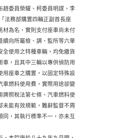
布趙委員榮耀、柯委員明謀、李
：「法務部購置四輛正副首長座
耗材為名，實則支付座車尚未付
陸續向所屬檢、調、監所等六單
安全使用之特種車輛，均免繳貨
用車，且其中三輛以專供偵防用
使用座車之購置，以固定特殊設
汽車燃料使用費，實際用途卻變
用牌照稅法第七條、汽車燃料使
部未能有效規範，難辭監督不周
類同，其執行標準不一，亦未互
形，本院復於八十九年九月間，