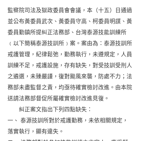
監察院司法及獄政委員會會議，本（十五）日通過
並公布黃委員武次、黃委員守高、柯委員明謀、黃
委員勤鎮所提糾正法務部、台灣泰源技能訓練所
﹙以下簡稱泰源技訓所﹚案。案由為：泰源技訓所
戒護管理，紀律鬆弛，勤務執行，未遵規定，人員
訓練不足，戒護設施，存有缺失，對受技訓受刑人
之遴選，未臻嚴謹，復對颱風來襲，防處不力；法
務部未盡監督之責，均亟待確實檢討改進。由本院
送請法務部督促所屬確實檢討改進見復。
糾正案文指出下列四點缺失：
一、 泰源技訓所對於戒護勤務，未依相關規定，
落實執行，顯有違失。