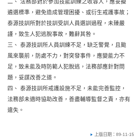
二、 法務部對於參加技能訓練之收容人，應妥擬
遴選標準，避免造成管理困擾、或衍生戒護事故；
泰源技訓所對於技訓受訓人員選訓過程，未臻嚴
謹，致生人犯逃脫事故，難辭其咎。
三、 泰源技訓所人員訓練不足，缺乏警覺，且颱
風來襲前，防處不力，對突發事件，應變能力不
足，致未能及時防範人犯脫逃，法務部應針對問
題，妥謀改善之道。
四、 泰源技訓所戒護設施不足，未能完善監控，
法務部未適時協助改善，善盡輔導監督之責，亦有
違失。
上版日期：89-11-15