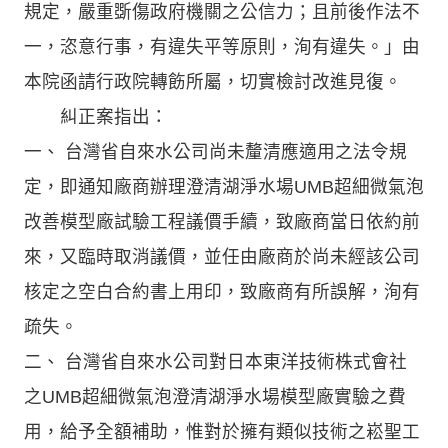
規定，嚴重斲傷政府機關之公信力；且前後作法不
一，恣意行事，有違失平等原則，洵有違失。」由
本院函請行政院轉飭所屬，切實檢討改進見復。
糾正案指出：
一、 台灣省自來水公司尚未釐清應適用之法令規
定，即通知廠商辦理澄清湖淨水場UMB超細微氣泡
改善模型廠試驗工程議價手續，致廠商當日依約前
來，又臨時取消議價，並任由廠商於尚未經該公司
核定之空白合約書上用印，致廠商有所誤解，洵有
疏失。
二、 台灣省自來水公司對日本東洋技術株式會社
之UMB超細微氣泡澄清湖淨水場模型廠實驗之費
用，給予全額補助，惟對於擁有類似技術之崧聖工