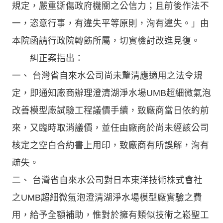
規定，嚴重斲傷政府機關之公信力；且前後作法不
一，恣意行事，有違失平等原則，洵有違失。」由
本院函請行政院轉飭所屬，切實檢討改進見復。
糾正案指出：
一、 台灣省自來水公司尚未釐清應適用之法令規
定，即通知廠商辦理澄清湖淨水場UMB超細微氣泡
改善模型廠試驗工程議價手續，致廠商當日依約前
來，又臨時取消議價，並任由廠商於尚未經該公司
核定之空白合約書上用印，致廠商有所誤解，洵有
疏失。
二、 台灣省自來水公司對日本東洋技術株式會社
之UMB超細微氣泡澄清湖淨水場模型廠實驗之費
用，給予全額補助，惟對於擁有類似技術之崧聖工