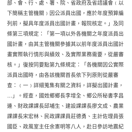
部、會、行、處、署、院、省政府及省諮議會﹙以
下簡稱主管機關﹚因公派員出國，應於年度預算編
列前，擬具年度派員出國計畫，報院核定。」及同
條第三項規定：「第一項以外各機關之年度派員出
國計畫，由其主管機關參據其以前年度派員出國計
畫實際執行情形與績效、及實際業務需要，從嚴審
核。」復按同要點第九條規定：「各機關因公實際
派員出國時，由各該機關首長依下列原則從嚴審
查：﹙一﹚詳細蒐集有關之資料，詳擬出國計畫，
…」。經查，國姓鄉鄉長李增全、鄉公所秘書李昌
連、財政課課長邱埔生、建設課課長廖文成、農業
課課長宋宏林、民政課課員莊德勇、主計佐理員張
國臣、政風室主任余憲明等八人，赴日參訪地震紀