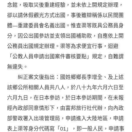
念館，吸取災後重建經驗，並未依上開規定辦理，
卻以請休假觀光方式出國，事後雖辯稱係以民間團
體—重建委員會名義出國。惟查渠等既具公務員身
分，因公出國參訪並支領出國補助款，自應依上開
公務員出國規定辦理。渠等為求便宜行事，迴避
「公教人員申請出國案件審核要點」規定，自難謂
無違失。
糾正案文復指出：國姓鄉鄉長李增全、及上述
該鄉公所相關人員共八人，於八十九年六月六日至
六月九日，在日本參訪，於日本參訪期間，在未報
經內政部同意情形下，由富邦旅行社代辦，向內政
部警政署入出境管理局，申請進入大陸地區，申請
表上渠等身分代碼寫「01」，即一般人民，申請事