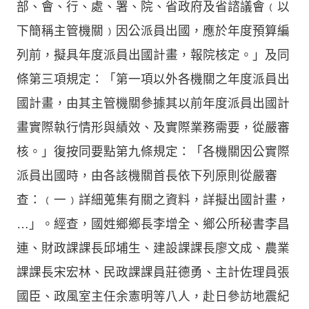
部、會、行、處、署、院、省政府及省諮議會﹙以
下簡稱主管機關﹚因公派員出國，應於年度預算編
列前，擬具年度派員出國計畫，報院核定。」及同
條第三項規定：「第一項以外各機關之年度派員出
國計畫，由其主管機關參據其以前年度派員出國計
畫實際執行情形與績效、及實際業務需要，從嚴審
核。」復按同要點第九條規定：「各機關因公實際
派員出國時，由各該機關首長依下列原則從嚴審
查：﹙一﹚詳細蒐集有關之資料，詳擬出國計畫，
…」。經查，國姓鄉鄉長李增全、鄉公所秘書李昌
連、財政課課長邱埔生、建設課課長廖文成、農業
課課長宋宏林、民政課課員莊德勇、主計佐理員張
國臣、政風室主任余憲明等八人，赴日參訪地震紀