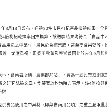
）年8月18日公布，送驗30件市售枸杞產品檢驗結果，
載4倍枸杞乾燥率回推換算，該送驗結果均符合「食品中
食品用途之中藥材，廣見於食補藥膳，甚至零食果乾等，
留等，尤應重視。監委田秋堇及蔡崇義因此於去年9月即
表示，食藥署所稱「農業部網站」，實為一般民眾或網友
所之研究試驗文章。食藥署於約詢時方表示，該4倍換算
倍數。
提供食品使用之中藥材（即藥食兩用品項）之重金屬限量