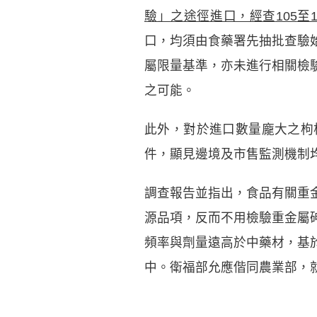
驗」之途徑進口，經查
105
至
口，均須由食藥署先抽批查驗
屬限量基準，亦未進行相關檢驗
之可能。
此外，對於進口數量龐大之枸杞
件，顯見邊境及市售監測機制
調查報告並指出，食品有關重
源品項，反而不用檢驗重金屬砷
頻率與劑量遠高於中藥材，基
中。衛福部允應偕同農業部，