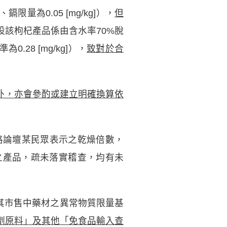
]、鎘限量為0.05 [mg/kg]），
但
設該枸杞產品係由含水率70%脫
.28 [mg/kg]），
致對於合
外，亦會參酌或建立明確換算依
路論壇某民眾表示之乾燥倍數，
之產品，疏未落實稽查，均有未
其市售中藥材之異常物質限量基
劑原料」及其他「免食品輸入查