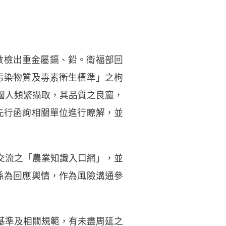
全數檢出重金屬鎘、鉛。衛福部回
污染物質及毒素衛生標準」之枸
國人頻繁攝取，其品質之良窳，
先行函詢相關單位進行瞭解，並
交流之「農業知識入口網」，並
係為回應輿情，作為風險溝通參
基準及相關規範，有未盡周延之