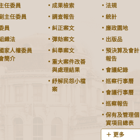
主任委員
成果檢索
法規
副主任委員
調查報告
統計
委員
糾正案文
廉政園地
組織法
彈劾案文
出版品
國家人權委員
糾舉案文
預決算及會計
會簡介
報告
重大案件改善
與處理結果
會議紀錄
紓解民怨小檔
巡察行事曆
案
會議行事曆
巡察報告
保有及管理個
資項目總表
更多