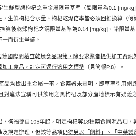
定生鮮型態枸杞之重金屬限量基準
（鉛限量為0.1 [mg/kg
主，生鮮枸杞含水量、枸杞乾燥倍率皆必須回推換算
（假
算後乾燥枸杞之鎘限量基準為0.14 [mg/kg]、鉛限量基準為0
不一而衍生爭議
。
國等國際間稽查乾燥食品規範，除要求業者提供加工資訊
燥加工食品，訂定可逕行適用之標準
（見簡報P.8）。
杞產品均檢出重金屬一事，食藥署未查明，即草率引用網
且對違法宣稱可供飲用之黑枸杞及部分產地標示有疑義
，衛福部自105年起，明定
枸杞等
18
種藥食同源品項
，
準及規定辦理，但該等品項
仍得另以「飼料」、「中藥製