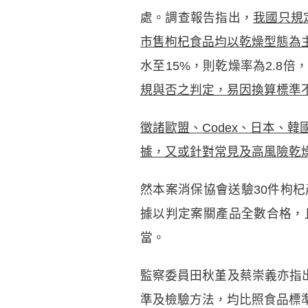
處。調查報告指出，
我國只規
市售枸杞食品均以乾燥型態為
水至15%，則乾燥率為2.8倍，換
規與否之判定，易因換算標準
徵諸歐盟、
Codex
、日本、韓
據，又或針對常見及高風險乾
然本案消保協會送驗30件枸
據以判定案關產品全數合格，
當。
監察委員田秋堇及蔡崇義亦指出
準及檢驗方法，均比照食品標