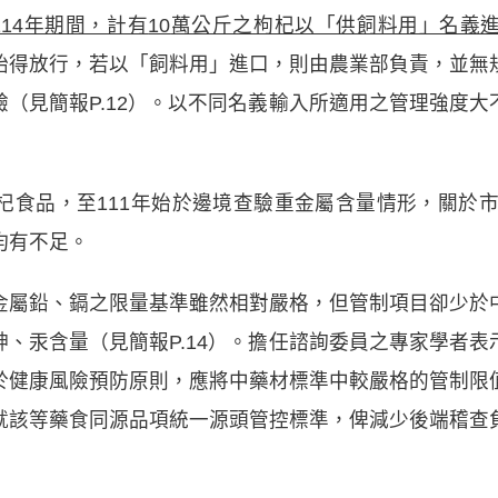
114
年期間，計有
10
萬公斤之枸杞以「供飼料用」名義
始得放行，若以「飼料用」進口，則由農業部負責，並無
（見簡報P.12）。以不同名義輸入所適用之管理強度
食品，至111年始於邊境查驗重金屬含量情形，關於市
均有不足。
金屬鉛、鎘之限量基準雖然相對嚴格，但管制項目卻少於
、汞含量（見簡報P.14）。擔任諮詢委員之專家學者
於健康風險預防原則，應將中藥材標準中較嚴格的管制限
就該等藥食同源品項統一源頭管控標準，俾減少後端稽查