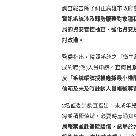
調查報告除了糾正高雄市政府
資訊系統涉及弱勢服務對象隱
局的資安管控抽查、強化資安
討改進
。
監委指出，精照系統之「衛生
或約聘(僱)人員申請。
查何員
反「系統帳號授權應採最小權
信箱及未及時註銷人員帳號等
2名監委另調查指出，未成年
錄並積極偵辦，必要時應通知
局報案並赴醫院驗傷，該局於