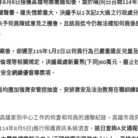
年8月8日接獲高雄地檢署通知後，旋於隔(9)日召開11
聲譽，違失情節重大，決議予以1次記2大過之行政處分，
未予何員陳述意見之機會，且該局迄今仍無法確知何員係
。
案後，卻遲至115年1月2日以何員行為已嚴重違反兒童
倫理等相關規定，決議裁處新臺幣(下同)60萬元、廢
會安全網績優督導獎項
。
局均應加強資安管控抽查、安排資安及法治教育在職訓練
雄家防中心工作的何妻和何員的通聯紀錄，高雄市政府
14年8月5日)進行保護資訊系統清查，
該日查詢A女通報