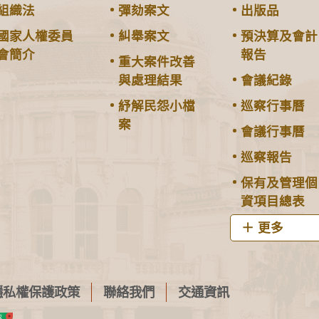
組織法
彈劾案文
出版品
國家人權委員
糾舉案文
預決算及會計
會簡介
報告
重大案件改善
與處理結果
會議紀錄
紓解民怨小檔
巡察行事曆
案
會議行事曆
巡察報告
保有及管理個
資項目總表
更多
隱私權保護政策
聯絡我們
交通資訊