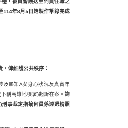
緒不穩，被員警護送至何員任職之
114年8月5日始製作筆錄完成
責，俾維護公共秩序：
及熟知A女身心狀況及真實年
(下稱高雄地檢署)起訴在案。
詢
)刑事裁定指摘何員係透過精照