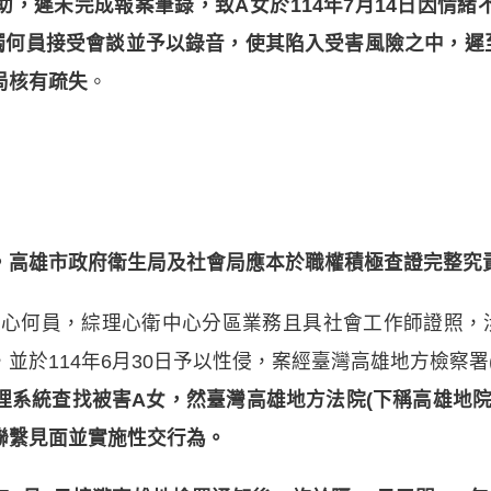
，遲未完成報案筆錄，致A女於114年7月14日因情
何員接受會談並予以錄音，使其陷入受害風險之中，遲至
局核有疏失
。
，高雄市政府衛生局及社會局應本於職權積極查證完整究
何員，綜理心衛中心分區業務且具社會工作師證照，涉
並於114年6月30日予以性侵，案經臺灣高雄地方檢察署
理系統查找被害A女，然臺灣高雄地方法院(下稱高雄地院
聯繫見面並實施性交行為。