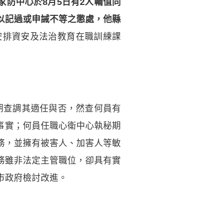
家防中心於8月5日有2人輪值同
以記過或申誡不等之懲處，他縣
安排資安及法治教育在職訓練課
查調其適任與否，然查何員有
之事實；何員任職心衛中心執秘期
務，並擁有被害人、加害人等敏
務雖非法定主管職位，卻具有實
市政府檢討改進。