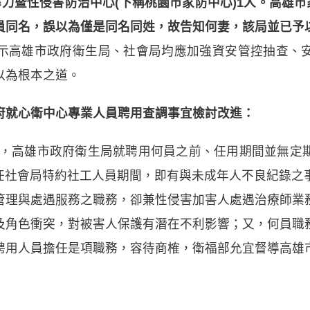
力暨性侵害防治中心(下稱桃園市家防中心)1人。高雄市
員同名，誤以為僅是同名同姓，故告知何妻，該局並已予
示高雄市政府衛生局、社會局均應加強資安管控抽查、
以為根本之道。
府就心衛中心專業人員聘用查調事宜檢討改進：
高雄市政府衛生局就聘用何員之前、任用期間並無定期
擔任社會局特約社工人員期間，即有與未成年人不良紀錄
管理與處遇服務之職務，卻兼性侵害加害人處遇治療師業
及角色衝突，對被害人保護有潛在不利影響；又，何員職
聘用人員擔任是項職務，容待商榷，衛福部允宜督導高雄