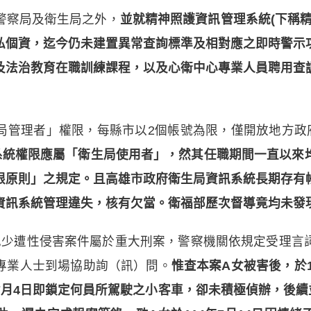
警察局及衛生局之外，
並就精神照護資訊管理系統(下稱
私個資，迄今仍未建置異常查詢標準及相對應之即時警示
及法治教育在職訓練課程，以及心衛中心專業人員聘用查
局管理者」權限，每縣市以2個帳號為限，僅開放地方政府
系統權限應屬「衛生局使用者」，然其任職期間一直以來
限原則」之規定。且高雄市政府衛生局資訊系統長期存有
資訊系統管理違失，核有欠當。衛福部歷次督導竟均未發
兒少遭性侵害案件屬於重大刑案，警察機關依規定受理言
專業人士到場協助詢（訊）問。
惟查本案A女被害後，於1
7月4日即鎖定何員所駕駛之小客車，卻未積極偵辦，後續