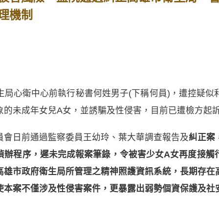
理機制
生局心衛中心前執行秘書何姓男子(下稱何員)，遭控疑似
象的未成年女兒A女，並誘騙及性侵害，目前已遭檢方起
員會日前通過監察委員王幼玲、葉大華調查報告及
糾正案
偵辦程序，遲未完成報案筆錄，令被害少女A女再度接觸
高雄市政府衛生局所管理之精神照護資訊系統，長期存在
使本案不僅涉及性侵害案件，更暴露出弱勢個資保護及社