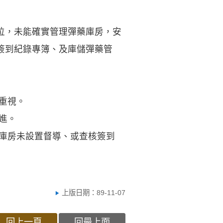
位，未能確實管理彈藥庫房，安
簽到紀錄專簿、及庫儲彈藥管
重視。
進。
藥庫房未設置督導、或查核簽到
上版日期：89-11-07
回上一頁
回最上面