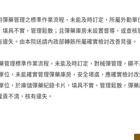
用彈藥管理之標準作業流程，未能及時訂定，所屬外勤單
，填具不實，管理鬆散；且彈藥庫房未設置督導、或查核
有違失。由本院送請內政部轉飭所屬確實檢討改善見復。
彈藥管理標準作業流程，未能及時訂定，對械彈管理，顯不
勤單位，未能確實管理彈藥庫房，安全堪虞，應確實檢討改
勤單位，於庫儲彈藥紀錄卡片，填具不實，管理鬆散，彈
權責不清，核有違失。