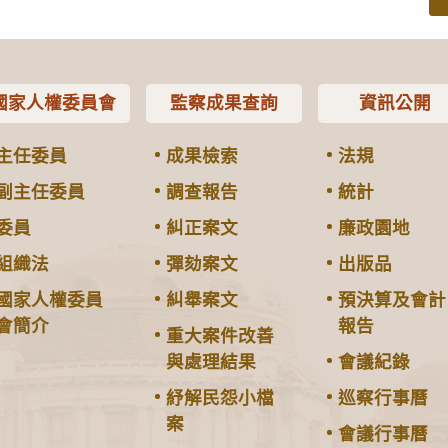
國家人權委員會
監察成果查詢
資訊公開
主任委員
成果檢索
法規
副主任委員
調查報告
統計
委員
糾正案文
廉政園地
組織法
彈劾案文
出版品
國家人權委員
糾舉案文
預決算及會計
會簡介
報告
重大案件改善
與處理結果
會議紀錄
紓解民怨小檔
巡察行事曆
案
會議行事曆