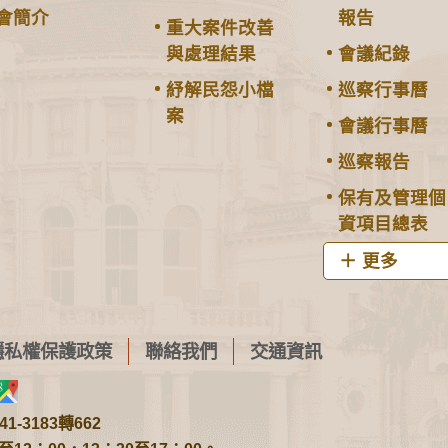
會簡介
報告
重大案件改善
與處理結果
會議紀錄
紓解民怨小檔
巡察行事曆
案
會議行事曆
巡察報告
保有及管理個
資項目總表
更多
隱私權保護政策
聯絡我們
交通資訊
1-3183轉662