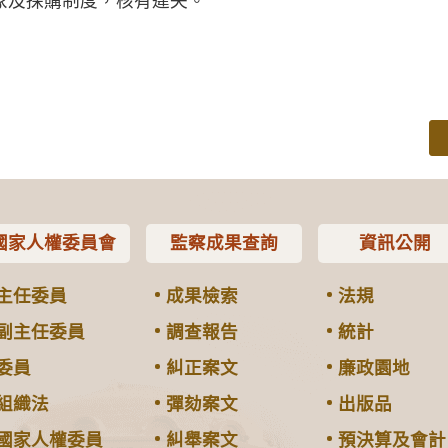
象及採購制度，核有違失。
國家人權委員會
監察成果查詢
資訊公開
主任委員
成果檢索
法規
副主任委員
調查報告
統計
委員
糾正案文
廉政園地
組織法
彈劾案文
出版品
國家人權委員
糾舉案文
預決算及會計