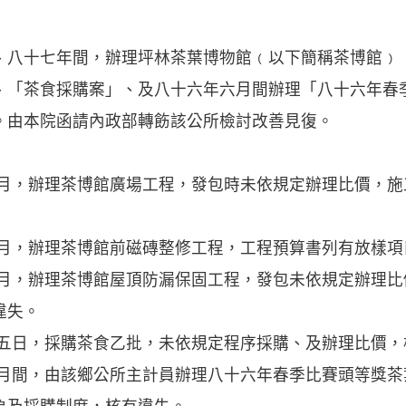
、八十七年間，辦理坪林茶葉博物館﹙以下簡稱茶博館﹚
、「茶食採購案」、及八十六年六月間辦理「八十六年春
。由本院函請內政部轉飭該公所檢討改善見復。
六月，辦理茶博館廣場工程，發包時未依規定辦理比價，
八月，辦理茶博館前磁磚整修工程，工程預算書列有放樣項
七月，辦理茶博館屋頂防漏保固工程，發包未依規定辦理
違失。
十五日，採購茶食乙批，未依規定程序採購、及辦理比價，
六月間，由該鄉公所主計員辦理八十六年春季比賽頭等獎