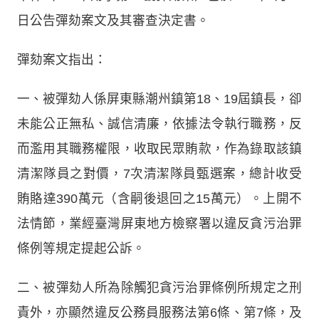
日公告彈劾案文及其審查決定書。
彈劾案文指出：
一、被彈劾人係屏東縣潮州鎮第18、19屆鎮長，卻
未能公正無私、誠信清廉，依據法令執行職務，反
而濫用其職務權限，收取民眾賄款，作為錄取該鎮
清潔隊員之對價，7次清潔隊員甄選案，總計收受
賄賂達390萬元（含嗣後退回之15萬元）。上開不
法情節，業經臺灣屏東地方檢察署以違反貪污治罪
條例等規定提起公訴。
二、被彈劾人所為除觸犯貪污治罪條例所規定之刑
責外，亦顯然違反公務員服務法第6條、第7條，及