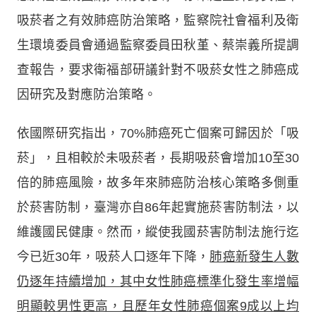
吸菸者之有效肺癌防治策略，監察院社會福利及衛
生環境委員會通過監察委員田秋堇、蔡崇義所提調
查報告，要求衛福部研議針對不吸菸女性之肺癌成
因研究及對應防治策略。
依國際研究指出，70%肺癌死亡個案可歸因於「吸
菸」，且相較於未吸菸者，長期吸菸會增加10至30
倍的肺癌風險，故多年來肺癌防治核心策略多側重
於菸害防制，臺灣亦自86年起實施菸害防制法，以
維護國民健康。然而，縱使我國菸害防制法施行迄
今已近30年，吸菸人口逐年下降，
肺癌新發生人數
仍逐年持續增加，其中女性肺癌標準化發生率增幅
明顯較男性更高，且歷年女性肺癌個案9成以上均