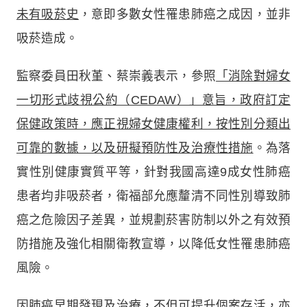
未有吸菸史
，意即多數女性罹患肺癌之成因，並非
吸菸造成。
監察委員田秋堇、蔡崇義表示，參照
「消除對婦女
一切形式歧視公約（CEDAW）」意旨，政府訂定
保健政策時，應正視婦女健康權利，按性別分類出
可靠的數據，以及研擬預防性及治療性措施
。為落
實性別健康實質平等，針對我國高達9成女性肺癌
患者均非吸菸者，衛福部允應釐清不同性別導致肺
癌之危險因子差異，並規劃菸害防制以外之有效預
防措施及強化相關衛教宣導，以降低女性罹患肺癌
風險。
因肺癌早期發現及治療，不但可提升個案存活，亦