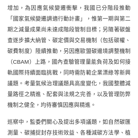
增加，為因應氣候變遷衝擊，我國已分階段推動
「國家氣候變遷調適行動計畫」，惟第一期與第二
期之減量成果尚未達成階段管制目標；另隨著碳盤
查逐步擴大納管、碳定價與交易機制（包括碳權、
碳費制度）陸續推動，另因應歐盟碳邊境調整機制
（CBAM）上路，國內查驗管理量能負荷及如何接
軌國際持續面臨挑戰，同時需防範企業漂綠等新興
議題。考量氣候治理議題具高度變化，我國整體減
量路徑之精進、配套與法規之完善，以及管理防弊
機制之健全，均待審慎因應與精進。
巡察中，監委們關心及提出多項議題，如自然碳匯
測量、碳捕捉封存技術效益、各種減碳方法學、植