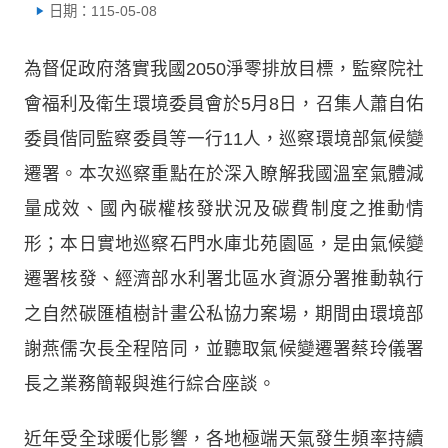
日期：115-05-08
為督促政府落實我國2050淨零排放目標，監察院社
會福利及衛生環境委員會於5月8日，召集人蕭自佑
委員偕同監察委員等一行11人，巡察環境部氣候變
遷署。本次巡察重點在於深入瞭解我國溫室氣體減
量成效、國內碳權核發狀況及碳費制度之推動情
形；本日實地巡察石門水庫北苑園區，是由氣候變
遷署核發、經濟部水利署北區水資源分署推動執行
之自然碳匯植樹計畫公私協力案場，期間由環境部
謝燕儒次長全程陪同，並聽取氣候變遷署蔡玲儀署
長之業務簡報與進行綜合座談。
近年受全球暖化影響，各地極端天氣發生頻率持續