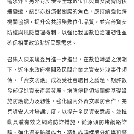
需求外。另外對於現今全球數位化與資安威脅的快
速變遷，該部亦扮演很關鍵的角色，應持續強化跨
機關協調，提升公共服務數位化品質，並完善資安
防護與風險管理機制，以強化我國數位治理韌性並
確保相關政策貼近民眾需求。
召集人陳景峻委員進一步指出，在數位轉型之浪潮
下，近年來政府機關及民間企業之資安外洩事件頻
傳，「資安防護」成為受社會矚目之議題。期許數
發部促進資安產業發展、增強傳播領域關鍵基礎設
施防護能力及韌性，強化國內外資安聯防合作，完
善資安人才培訓制度，以提升全民資安意識。並推
動具體有效之網路防詐措施，從源頭防堵網路詐
騙、強化資安防護能力，精進詐騙樣態分析與預警