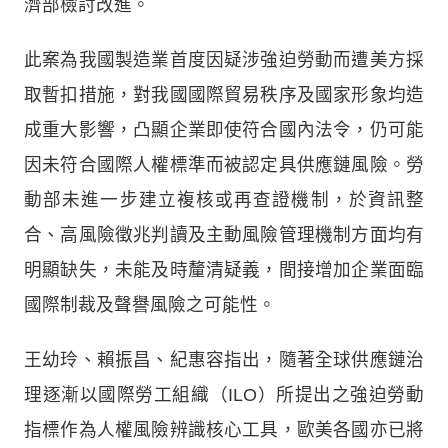
濟部檢討改進。
此案為我國製造業首度因疑涉強迫勞動而遭美方採
取暫扣措施，對我國國際貿易秩序及國家形象均造
成重大影響，凸顯企業即使符合國內法令，仍可能
因未符合國際人權標準而被認定具供應鏈風險。勞
動部未進一步建立複核或再查證機制，於資訊整
合、高風險徵兆判讀及主動風險管理機制方面均有
明顯缺失，未能及時釐清疑義，間接增加企業面臨
國際制裁及聲譽風險之可能性。
王幼玲、賴振昌、紀惠容指出，隨著全球供應鏈治
理逐漸以國際勞工組織（ILO）所提出之強迫勞動
指標作為人權風險辨識核心工具，歐美各國亦已將