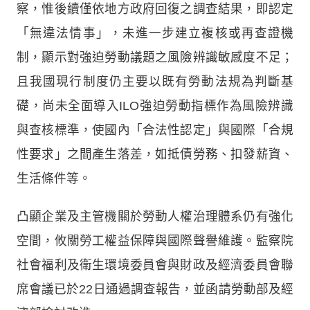
察，惟後續僅依地方政府回復之調查結果，即認定
「無違法情事」，未進一步建立複核或再查證機
制，顯示對強迫勞動議題之風險辨識敏感度不足；
且我國現行制度仍主要以既有勞動法規為判斷基
礎，尚未全面導入ILO強迫勞動指標作為風險辨識
與查核標準，使國內「合法性認定」與國際「合規
性要求」之間產生落差，如抵債勞務、扣發薪資、
生活條件等。
凸顯企業及主管機關於勞動人權治理體系仍有強化
空間，攸關勞工權益保障與國際聲譽維護。監察院
社會福利及衛生環境委員會與財政及經濟委員會聯
席會議已於22日通過調查報告，並函請勞動部及經