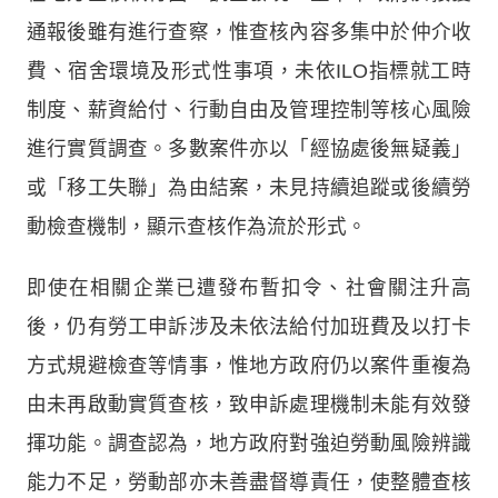
通報後雖有進行查察，惟查核內容多集中於仲介收
費、宿舍環境及形式性事項，未依ILO指標就工時
制度、薪資給付、行動自由及管理控制等核心風險
進行實質調查。多數案件亦以「經協處後無疑義」
或「移工失聯」為由結案，未見持續追蹤或後續勞
動檢查機制，顯示查核作為流於形式。
即使在相關企業已遭發布暫扣令、社會關注升高
後，仍有勞工申訴涉及未依法給付加班費及以打卡
方式規避檢查等情事，惟地方政府仍以案件重複為
由未再啟動實質查核，致申訴處理機制未能有效發
揮功能。調查認為，地方政府對強迫勞動風險辨識
能力不足，勞動部亦未善盡督導責任，使整體查核