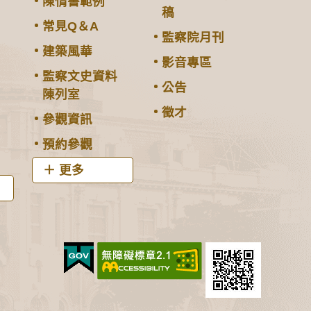
陳情書範例
稿
常見Q＆A
監察院月刊
建築風華
影音專區
監察文史資料
公告
陳列室
徵才
參觀資訊
預約參觀
更多