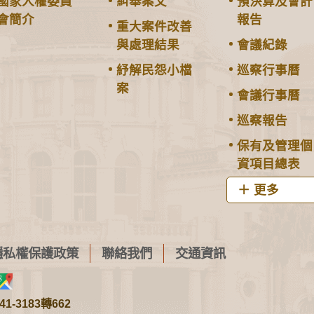
國家人權委員
糾舉案文
預決算及會計
會簡介
報告
重大案件改善
與處理結果
會議紀錄
紓解民怨小檔
巡察行事曆
案
會議行事曆
巡察報告
保有及管理個
資項目總表
更多
隱私權保護政策
聯絡我們
交通資訊
1-3183轉662