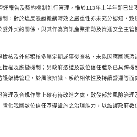
營運報告及契約機制進行管理，惟於113年上半年即已出
機制，對於違反憑證撤銷時效之嚴重性亦未充分認知，致
於委外契約關係，與其作為資訊產業推動及資通安全主管
證檢核及外部稽核多屬定期或事後查核，未能因應國際憑
之授權及應變機制；另政府憑證及數位信任體系已具跨機
防護架構管理，於風險辨識、系統相依性及持續營運等面
證管理及合規作業上確有待改進之處，數發部於風險治理
，強化我國數位信任基礎設施之治理能力，以維護政府數