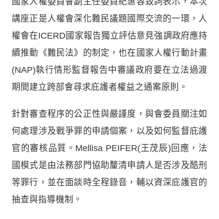
國家人權委員會副主任委員紀惠容致詞表示，本次
講座正是人權會深化難民議題國際交流的一環，人
權會在ICERD國家報告獨立評估意見強調政府應持
續推動《難民法》的制定，也在國家人權行動計畫
(NAP)執行情形監督報告中審議政府要在立法過渡
期間建立跨部會尋求庇護者權益之通案原則。
針對審查程序的公正性與嚴謹度，與會委員關注如
何處理涉及戰爭罪的申請個案，以及如何監督庇護
官的審核品質。Mellisa PEIFER(王茂辰)回應，法
國模式是由法務部門協助釐清申請人是否涉及酷刑
等罪行，並在面談時全程錄音，輔以資深庇護官的
抽查與指導機制。