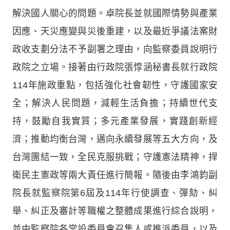
解決國人關心的問題。卓院長並就國際情勢與產業
因應、天災應變與災後重建，以及最近爭議法案財
政收支劃分法不予副署之理由，向監察委員說明行
政院之立場。接著由行政院張惇涵秘書長就行政院
114年施政重點，包括強化社會韌性，守護國家安
全；解決人民問題，減輕生活負擔；持續世代支
持，鼓勵自我實質；多元產業發展，實踐創新經
濟；推動均衡台灣，邁向永續發展等五大方向，及
台灣團結一致，全民克服挑戰；守護憲法精神，捍
衛民主憲政等兩大責任進行簡報。隨後由李鴻鈞副
院長就監察院第6屆及114年行使調查、彈劾、糾
舉、糾正及審計等職權之整體成果進行綜合說明，
並由監察院各常設委員會召集人或推派委員，以及