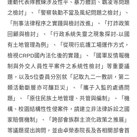
運動代表隊教練涉及性平、暴力體罰、霸凌等問題
之檢討」、「警察執勤不當及風紀問題之檢討」、
「刑事法律程序之實踐與檢討改進」、「打詐政策
回顧與檢討」、「行政系統失靈之現象探討-以國
有土地管理為例」、「從現行庇護工場運作方式，
檢視CRPD國內法化後的實踐」、「國軍反情報機
制與外交人員性平案件之系統性檢討」等重要議
題，以及5位委員分別就「記取九二一教訓，第二
類活動斷層亦可釀巨災」、「攜子入監的處遇問
題」、「原住民族土地管理、共管與編制」、「機
構、校園結構性性侵案件，請建立非法律訴訟之國
家賠償機制」、「跨部會族群主流化政策之推展」
等議題提出詢問，並由卓榮泰院長及各相關部會首