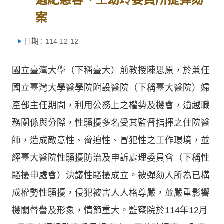
案
日期：114-12-12
國立臺灣大學（下稱臺大）前教授陳思原，於兼任
國立臺灣大學醫學院附設醫院（下稱臺大醫院）婦
產部主任期間，利用公務上之權勢及機會，逾越職
務關係與分際，性騷擾多名受其監督指揮之住院醫
師，造成敵意性、脅迫性、冒犯性之工作環境，並
經臺大醫院性騷擾防治及申訴處理委員會（下稱性
騷擾申處會）決議性騷擾成立。被彈劾人所為已構
成權勢性騷擾，侵犯被害人人格尊嚴，並嚴重影響
機關聲譽及形象，情節重大。監察院於114年12月