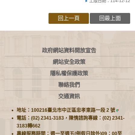
上版日期：114-12-12
回上一頁
回最上面
:::
政府網站資料開放宣告
網站安全政策
隱私權保護政策
聯絡我們
交通資訊
地址：100216臺北市中正區忠孝東路一段 2 號
電話：(02) 2341-3183，陳情諮詢專線：(02) 2341-
3183轉662
專線服務時間：週一至週五(例假日除外)09：00至