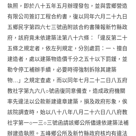
執照，即於八十五年五月辦理發包，並與雲鄉營造
有限公司簽訂工程合約書，復以同年六月二十九日
五鄉民字第四六七三號函附該合約書陳報新竹縣政
府，該府竟未依建築法第八十六條：「違反第二十
五條之規定者，依左列規定，分別處罰：一、擅自
建造者，處以建築物造價千分之五十以下罰鍰，並
勒令停工補辦手續，必要時得強制拆除其建築
物…」之規定查處，而以同年七月二十二日八五府
教社字第九六八○號函復同意備查，造成政府機關
率先違法以公款新建違章建築，損及政府形象，俟
該院調查時，始以八十八年八月二十六日八八府教
社字第一○一三○三號函請該鄉公所儘速依建築法補
辦建造執照。五峰鄉公所及新竹縣政府核均有違法