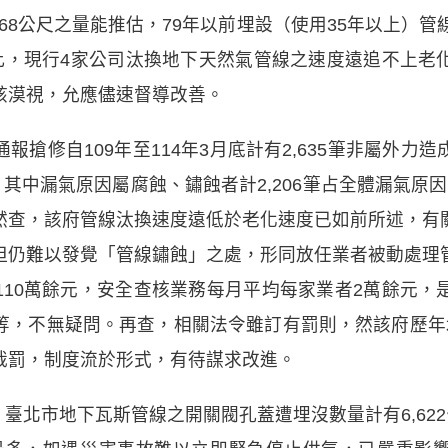
968公尺之量能推估，79年以前埋設（使用35年以上）管
據此，現行4家公司汰換地下天然氣管線之速度遠追不上老
該漠視，允應儘速督導改善。
報搶修自109年至114年3月底計有2,635筆非屬外力
其中漏氣原因屬腐蝕、鏽蝕者計2,206筆占全體漏氣原因
然查，該府管線汰換速度遠低於老化速度已如前所述，有
但仍難以發覺「管線鏽蝕」之處，形同放任業者被動處理
110萬餘元，安全查核業務每月平均每家業者2萬餘元，
等，不無疑問。再查，相關法令雖訂有罰則，然該府歷年
裁罰，制度流於形式，有待謀求改進。
，臺北市地下瓦斯管線之開關閥孔蓋遭埋沒數量計有6,622個