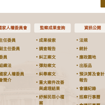
國家人權委員會
監察成果查詢
資訊公開
主任委員
成果檢索
法規
副主任委員
調查報告
統計
委員
糾正案文
廉政園地
組織法
彈劾案文
出版品
國家人權委員
糾舉案文
預決算及會計
會簡介
報告
重大案件改善
與處理結果
會議紀錄
紓解民怨小檔
巡察行事曆
案