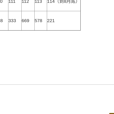
10
111
112
113
114（到8月底）
18
333
669
578
221