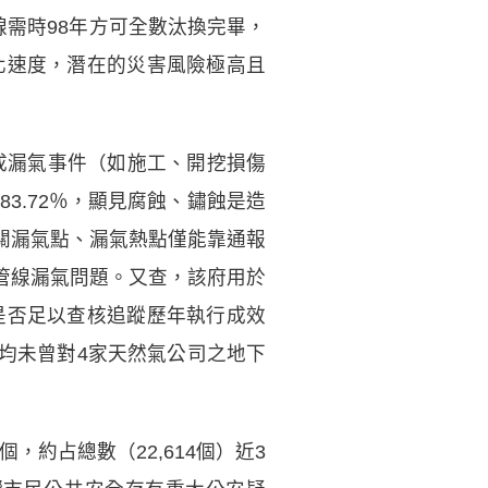
線需時98年方可全數汰換完畢，
化速度，潛在的災害風險極高且
造成漏氣事件（如施工、開挖損傷
83.72％，顯見腐蝕、鏽蝕是造
關漏氣點、漏氣熱點僅能靠通報
管線漏氣問題。又查，該府用於
是否足以查核追蹤歷年執行成效
均未曾對4家天然氣公司之地下
，約占總數（22,614個）近3