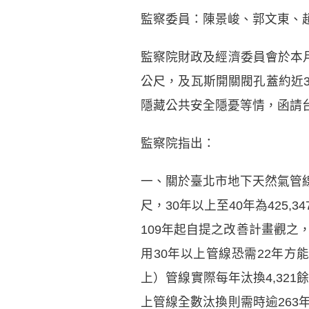
監察委員：陳景峻、郭文東、
監察院財政及經濟委員會於本月
公尺，及瓦斯開關閥孔蓋約近
隱藏公共安全隱憂等情，函請
監察院指出：
一、關於臺北市地下天然氣管線總長度
尺，30年以上至40年為425,
109年起自提之改善計畫觀之
用30年以上管線恐需22年方
上）管線實際每年汰換4,321
上管線全數汰換則需時逾263