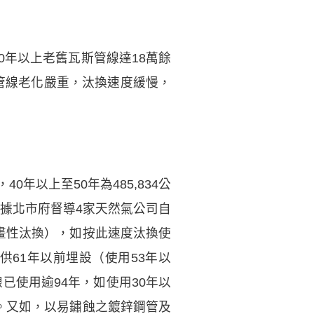
0年以上老舊瓦斯管線達18萬餘
管線老化嚴重，汰換速度緩慢，
40年以上至50年為485,834公
尺，依據北市府督導4家天然氣公司自
計畫性汰換），如按此速度汰換使
供61年以前埋設（使用53年以
線已使用逾94年，如使用30年以
理。又如，以易鏽蝕之鍍鋅鋼管及