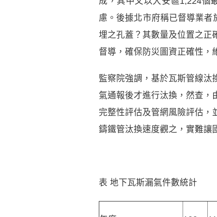
成，其中又以大安區1,22
慮。後據北市府稱已督導業者
埋之孔蓋？其數量及位置之正
督導，確保防災圖資正確性，
監察院強調，基於瓦斯管線汰
氣通報後才進行汰換，然查，
完整性評估及管網風險評估，
鑄鐵管汰換速度觀之，實難讓
表 地下瓦斯漏氣件數統計