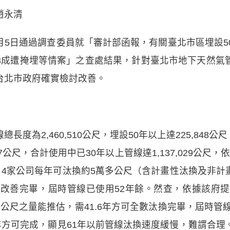
趙永清
5日通過調查委員就「審計部函報，有關臺北市區埋設5
3成遭掩埋等情案」之查處結果，針對臺北市地下天然氣
台北市政府確實檢討改善。
為2,460,510公尺，埋設50年以上達225,848公尺，
347公尺，合計使用中已30年以上管線達1,137,029公
，4家公司每年可汰換約5萬多公尺（含計畫性汰換及非
能改善完畢，屆時管線已使用52年餘。然查，依據該府提
餘公尺之量能推估，需41.6年方可全數汰換完畢，屆時管
年方可完成，顯見61年以前管線汰換速度緩慢，難謂合