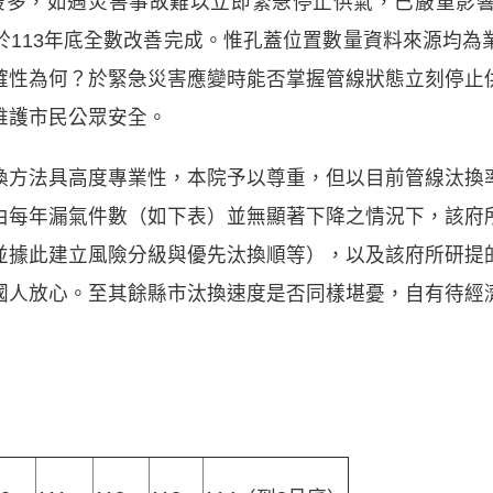
4個最多，如遇災害事故難以立即緊急停止供氣，已嚴重影
於113年底全數改善完成。惟孔蓋位置數量資料來源均為
確性為何？於緊急災害應變時能否掌握管線狀態立刻停止
維護市民公眾安全。
換方法具高度專業性，本院予以尊重，但以目前管線汰換
由每年漏氣件數（如下表）並無顯著下降之情況下，該府
並據此建立風險分級與優先汰換順等），以及該府所研提
國人放心。至其餘縣市汰換速度是否同樣堪憂，自有待經