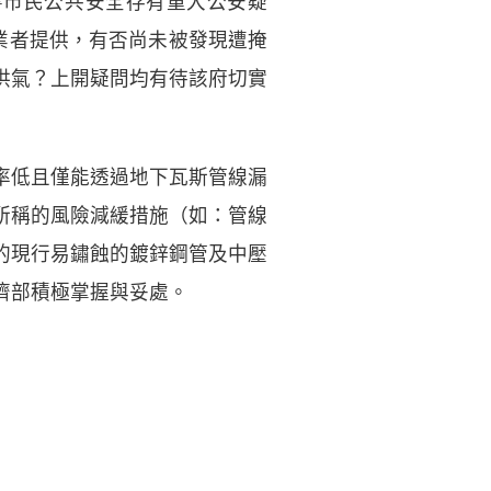
響市民公共安全存有重大公安疑
業者提供，有否尚未被發現遭掩
供氣？上開疑問均有待該府切實
率低且僅能透過地下瓦斯管線漏
所稱的風險減緩措施（如：管線
的現行易鏽蝕的鍍鋅鋼管及中壓
濟部積極掌握與妥處。