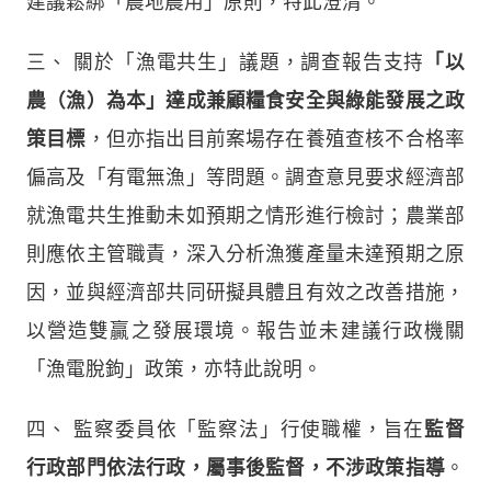
建議鬆綁「農地農用」原則，特此澄清。
三、
關於「漁電共生」議題，調查報告支持
「以
農（漁）為本」達成兼顧糧食安全與綠能發展之政
策目標
，但亦指出目前案場存在養殖查核不合格率
偏高及「有電無漁」等問題。調查意見要求經濟部
就漁電共生推動未如預期之情形進行檢討；農業部
則應依主管職責，深入分析漁獲產量未達預期之原
因，並與經濟部共同研擬具體且有效之改善措施，
以營造雙贏之發展環境。報告並未建議行政機關
「漁電脫鉤」政策，亦特此說明。
四、
監察委員依「監察法」行使職權，旨在
監督
行政部門依法行政，屬事後監督，不涉政策指導
。