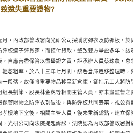
 致遺失重要證物?
月，內政部警政署向光研公司採購防彈衣及防彈板，於
防彈板遭子彈貫穿，而拒付貨款，肇致雙方爭訟多年。該
板，自應善盡保管以盡舉證之責，詎承辦人員蔡珠農，怠
，輕忽粗率，於八十三年七月間，該署倉庫遷移整理時，
告一段落，故僅將重要物品移至新倉庫，卻指示工人將防
組組長劉節、股長林金虎等相關主管人員，亦未盡監督之
署保管財物之防彈衣割破後，與防彈板共同丟棄，視公有
忠孝樓地下室後，相關主管人員，復未重新盤點，建立保
間，光研公司向法院提起訴訟，法院認為內政部警政署對