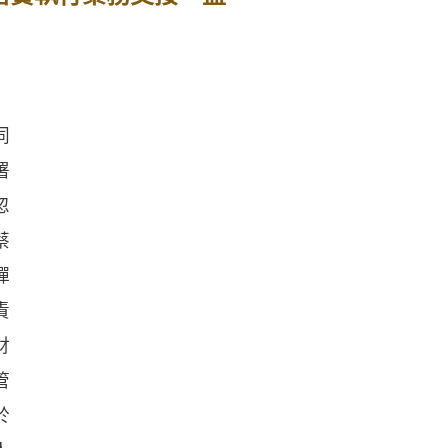
同
署
忽
蔡
彈
責
財
管
於