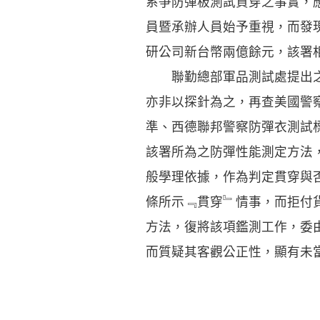
系爭防彈板測試貫穿之事實，
員暨承辦人員始予重視，而發
研公司新台幣兩億餘元，該署
聯勤總部軍品測試處提出之美國司法
亦非以探針為之，再查美國警察護
準、西德聯邦警察防彈衣測試
該署所為之防彈性能測定方法
般學理依據，作為判定貫穿與
條所示﹃貫穿﹄情事，而拒付
方法，復將該項鑑測工作，委
而質疑其客觀公正性，顯有未