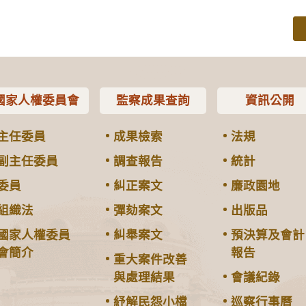
國家人權委員會
監察成果查詢
資訊公開
主任委員
成果檢索
法規
副主任委員
調查報告
統計
委員
糾正案文
廉政園地
組織法
彈劾案文
出版品
國家人權委員
糾舉案文
預決算及會計
會簡介
報告
重大案件改善
與處理結果
會議紀錄
紓解民怨小檔
巡察行事曆