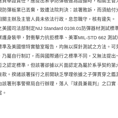
應負舉證責任，應提出系爭防彈板做為證據時，相關主管
現防彈板業已丟棄，致遭法院判決：該署敗訴，而須給付
相關主辦及主管人員未依法行政，怠忽職守，核有違失。
部制定NIJ Standard 0108.01防彈器材測試標
身裝甲，對衝擊力抗拒標準、美軍MIL-STD 662 測試
標準及美國懷特實驗室報告，均無以探針測試之方法。可
，乃屬自行制訂，而與國際通行之標準不同，又無法提出
否之認定標準，但該署卻據以片面認定為屬於系爭契約第
貨款。揆諸該署採行之前開缺乏學理依據之子彈貫穿之鑑
由該署刑事警察局自行辦理，落人『球員兼裁判』之口實
當。