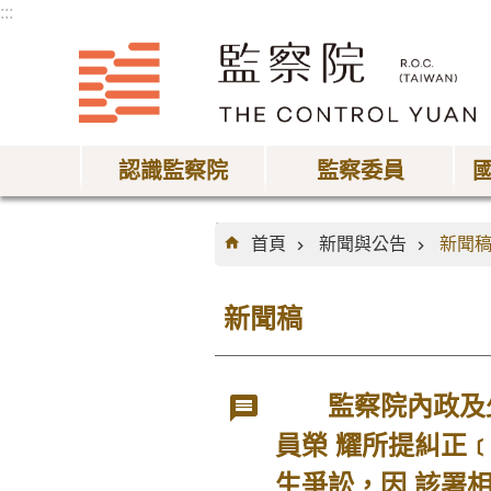
:::
跳到主要內容區塊
認識監察院
監察委員
:::
首頁
新聞與公告
新聞
新聞稿
監察院內政及少
員榮 耀所提糾正
生爭訟，因 該署