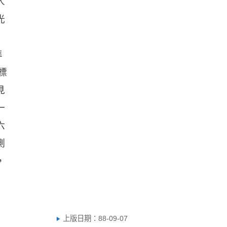
人
光
準
標
見
一
六
測
，
上版日期：88-09-07