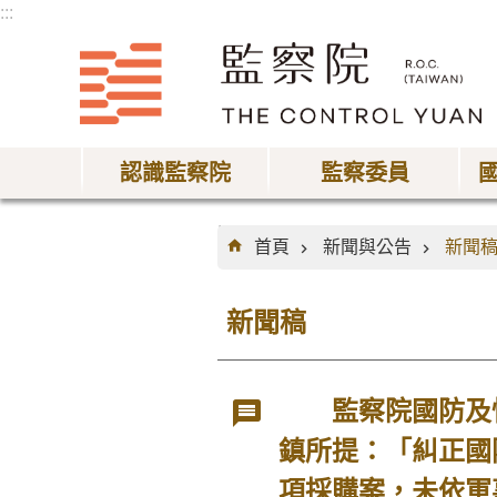
:::
跳到主要內容區塊
認識監察院
監察委員
:::
首頁
新聞與公告
新聞
新聞稿
監察院國防及情
鎮所提：「糾正國
項採購案，未依軍