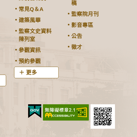
稿
常見Q＆A
監察院月刊
建築風華
影音專區
監察文史資料
公告
陳列室
徵才
參觀資訊
預約參觀
更多