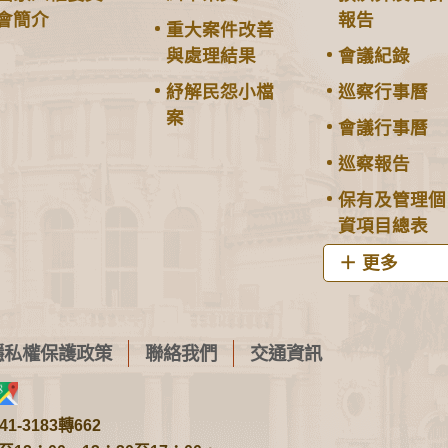
會簡介
報告
重大案件改善
與處理結果
會議紀錄
紓解民怨小檔
巡察行事曆
案
會議行事曆
巡察報告
保有及管理個
資項目總表
更多
隱私權保護政策
聯絡我們
交通資訊
1-3183轉662