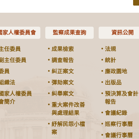
國家人權委員會
監察成果查詢
資訊公開
主任委員
成果檢索
法規
副主任委員
調查報告
統計
委員
糾正案文
廉政園地
組織法
彈劾案文
出版品
國家人權委員
糾舉案文
預決算及會計
會簡介
報告
重大案件改善
與處理結果
會議紀錄
紓解民怨小檔
巡察行事曆
案
會議行事曆