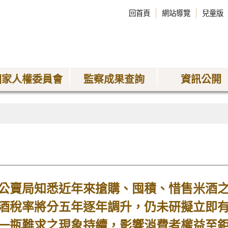
回首頁
網站導覽
兒童版
國家人權委員會
監察成果查詢
資訊公開
稿
賣局知悉近年來搶購、囤積、惜售米酒之
酒稅率將分五年逐年調升，仍未研擬立即
一瓶難求之現象持續，影響消費者權益至