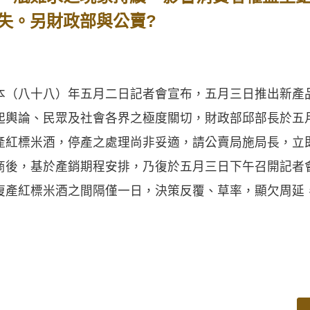
失。另財政部與公賣?
八十八）年五月二日記者會宣布，五月三日推出新產
起輿論、民眾及社會各界之極度關切，財政部邱部長於五
產紅標米酒，停產之處理尚非妥適，請公賣局施局長，立
商後，基於產銷期程安排，乃復於五月三日下午召開記者
復產紅標米酒之間隔僅一日，決策反覆、草率，顯欠周延