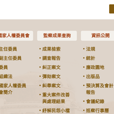
國家人權委員會
監察成果查詢
資訊公開
主任委員
成果檢索
法規
副主任委員
調查報告
統計
委員
糾正案文
廉政園地
組織法
彈劾案文
出版品
國家人權委員
糾舉案文
預決算及會計
會簡介
報告
重大案件改善
與處理結果
會議紀錄
紓解民怨小檔
巡察行事曆