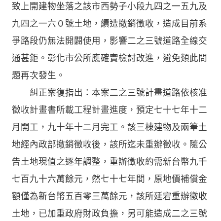
致上開建物坐落之該市西勢子小段九四之一五九及
九四之一六０號土地，續遭撤銷徵收，造成目前系
爭路段仍無法開闢使用，影響二之三號道路全線交
通甚鉅。彰化市公所應確實檢討改進，避免類此問
題再次發生。
糾正案復指出：本案二之三號計畫道路依核准
徵收計畫書所載工程計畫進度，預定七十七年十二
月開工，九十年十二月完工。該三棟建物及兩筆土
地經內政部撤銷徵收後，該所迄未重辦徵收。隨公
告土地現值之逐年調整，重辦徵收約需新台幣九千
七百九十六萬餘元，然七十七年間，原地價補償金
額僅為新台幣五百零三萬餘元，該所延宕重辦徵收
土地，已加重政府財政負擔，另可能造成二之三號